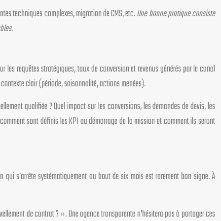
ontes techniques complexes, migration de CMS, etc.
Une bonne pratique consiste
bles.
r les requêtes stratégiques, taux de conversion et revenus générés par le canal
contexte clair (période, saisonnalité, actions menées).
llement qualifiée ? Quel impact sur les conversions, les demandes de devis, les
comment sont définis les KPI au démarrage de la mission et comment ils seront
n qui s’arrête systématiquement au bout de six mois est rarement bon signe. À
vellement de contrat ? ». Une agence transparente n’hésitera pas à partager ces