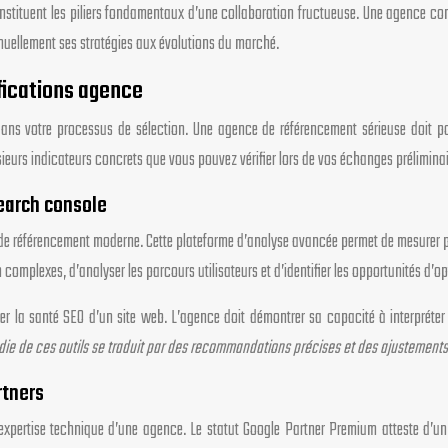
 constituent les piliers fondamentaux d’une collaboration fructueuse. Une agence 
inuellement ses stratégies aux évolutions du marché.
ifications agence
t dans votre processus de sélection. Une agence de référencement sérieuse doit 
eurs indicateurs concrets que vous pouvez vérifier lors de vos échanges préliminai
earch console
 de référencement moderne. Cette plateforme d’analyse avancée permet de mesurer p
omplexes, d’analyser les parcours utilisateurs et d’identifier les opportunités d’
ler la santé SEO d’un site web. L’agence doit démontrer sa capacité à interpréter 
ie de ces outils se traduit par des recommandations précises et des ajustements
rtners
 l’expertise technique d’une agence. Le statut Google Partner Premium atteste d’u