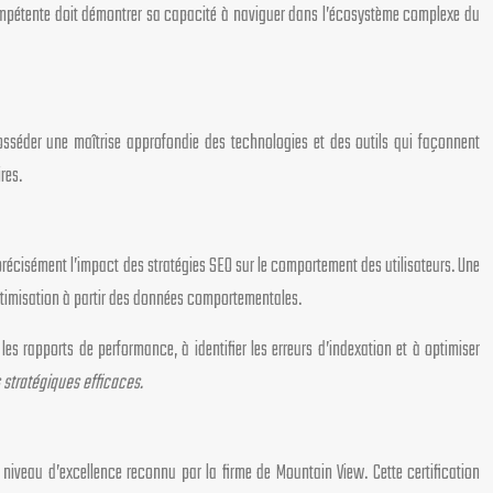
compétente doit démontrer sa capacité à naviguer dans l’écosystème complexe du
posséder une maîtrise approfondie des technologies et des outils qui façonnent
res.
récisément l’impact des stratégies SEO sur le comportement des utilisateurs. Une
optimisation à partir des données comportementales.
les rapports de performance, à identifier les erreurs d’indexation et à optimiser
 stratégiques efficaces.
n niveau d’excellence reconnu par la firme de Mountain View. Cette certification