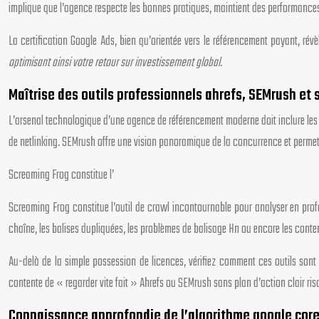
implique que l’agence respecte les bonnes pratiques, maintient des performances 
La certification Google Ads, bien qu’orientée vers le référencement payant, r
optimisant ainsi votre retour sur investissement global.
Maîtrise des outils professionnels ahrefs, SEMrush et 
L’arsenal technologique d’une agence de référencement moderne doit inclure les o
de netlinking. SEMrush offre une vision panoramique de la concurrence et permet 
Screaming Frog constitue l’
Screaming Frog constitue l’outil de crawl incontournable pour analyser en profon
chaîne, les balises dupliquées, les problèmes de balisage Hn ou encore les conte
Au-delà de la simple possession de licences, vérifiez comment ces outils sont
contente de « regarder vite fait » Ahrefs ou SEMrush sans plan d’action clair risq
Connaissance approfondie de l’algorithme google core