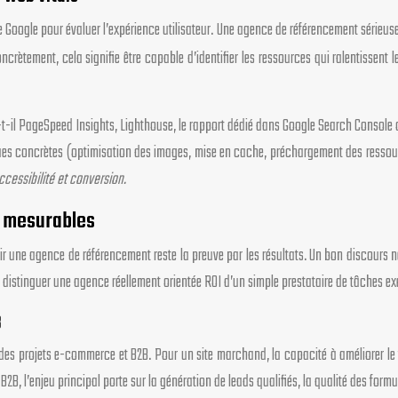
 Google pour évaluer l’expérience utilisateur. Une agence de référencement sérieuse 
ncrètement, cela signifie être capable d’identifier les ressources qui ralentissent
se-t-il PageSpeed Insights, Lighthouse, le rapport dédié dans Google Search Consol
s concrètes (optimisation des images, mise en cache, préchargement des ressources
cessibilité et conversion.
PI mesurables
sir une agence de référencement reste la preuve par les résultats. Un bon discours ne
distinguer une agence réellement orientée ROI d’un simple prestataire de tâches ex
B
es projets e-commerce et B2B. Pour un site marchand, la capacité à améliorer le tr
B2B, l’enjeu principal porte sur la génération de leads qualifiés, la qualité des for