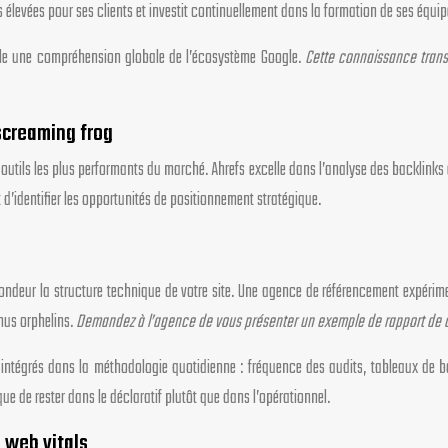
élevées pour ses clients et investit continuellement dans la formation de ses équip
évèle une compréhension globale de l’écosystème Google.
Cette connaissance trans
screaming frog
utils les plus performants du marché. Ahrefs excelle dans l’analyse des backlinks 
d’identifier les opportunités de positionnement stratégique.
deur la structure technique de votre site. Une agence de référencement expérimentée
nus orphelins.
Demandez à l’agence de vous présenter un exemple de rapport de craw
 intégrés dans la méthodologie quotidienne : fréquence des audits, tableaux de b
ue de rester dans le déclaratif plutôt que dans l’opérationnel.
 web vitals