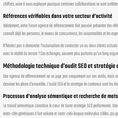
chiffres, voire à vous expliquer pourquoi certaines collaborations se sont arrêtée
Références vérifiables dans votre secteur d’activité
Idéalement, votre future agence de référencement doit pouvoir présenter des réfé
connaît déjà les personas, le niveau de concurrence, les saisonnalités et les exp
N’hésitez pas à demander l’autorisation de contacter un ou deux clients actuels ou
avec la réalité du terrain ? Ces échanges, souvent plus parlants qu’un long argume
Méthodologie technique d’audit SEO et stratégie
Une agence de référencement ne se juge pas uniquement sur ses outils, mais aus
dessiner les plans d’ensemble. L’audit SEO et la stratégie de contenus sont les deux
Processus d’analyse sémantique et recherche de mots
Le travail sémantique constitue le cœur de toute stratégie SEO performante. Un
mots-clés génériques à fort volume et
mots-clés longue traîne
plus ciblés, qui g