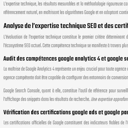
L’expertise technique, les résultats mesurables et la méthodologie rigoureuse
référencement naturel, en maîtrisant les algorithmes Google et en adaptant cont
Analyse de l’expertise technique SEO et des cert
L’évaluation de l’expertise technique constitue le premier critère déterminan
l’écosystème SEO actuel. Cette compétence technique se manifeste à travers plusi
Audit des compétences google analytics 4 et google s
La maîtrise de Google Analytics 4 représente un enjeu crucial pour toute agence
agence compétente doit être capable de configurer des entonnoirs de conversion c
Google Search Console, quant à elle, constitue l’outil de référence pour surveil
l’affichage des snippets dans les résultats de recherche.
Une expertise approfond
Vérification des certifications google ads et google pa
Les certifications officielles de Google constituent des indicateurs fiables de