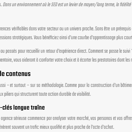
s.
Dans un environnement où le SEO est un levier de moyen/long terme, la fidélité 
rences vérifiables dans votre secteur ou un univers proche. Sans être un prérequis 
ressions stratégiques. Vous bénéficiez ainsi d’une courbe d’apprentissage plus cour
 passés pour recueillir un retour d’expérience direct. Comment se passe le suivi ? L
ntaire, vous aideront à conforter votre choix et à écarter les prestataires dont les
 de contenus
si – et surtout – sur sa méthodologie. Comme pour la construction d’un bâtiment,
 piliers qui structurent toute action durable de visibilité.
-clés longue traîne
e agence sérieuse commence par analyser votre marché, vos personas et vos offres
énèrent souvent un trafic mieux qualifié et plus proche de l’acte d’achat.