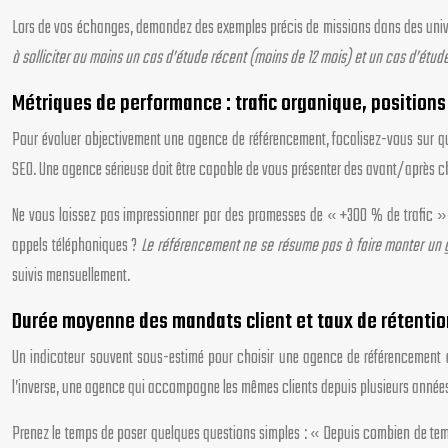
Lors de vos échanges, demandez des exemples précis de missions dans des univer
à solliciter au moins un cas d’étude récent (moins de 12 mois) et un cas d’étude
Métriques de performance : trafic organique, position
Pour évaluer objectivement une agence de référencement, focalisez-vous sur que
SEO. Une agence sérieuse doit être capable de vous présenter des avant/après chi
Ne vous laissez pas impressionner par des promesses de « +300 % de trafic » sa
appels téléphoniques ?
Le référencement ne se résume pas à faire monter un gr
suivis mensuellement.
Durée moyenne des mandats client et taux de rétentio
Un indicateur souvent sous-estimé pour choisir une agence de référencement e
l’inverse, une agence qui accompagne les mêmes clients depuis plusieurs années d
Prenez le temps de poser quelques questions simples : « Depuis combien de temp