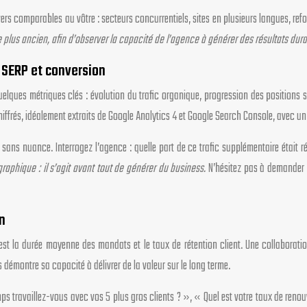
s comparables au vôtre : secteurs concurrentiels, sites en plusieurs langues, ref
 plus ancien, afin d’observer la capacité de l’agence à générer des résultats dura
s SERP et conversion
lques métriques clés : évolution du trafic organique, progression des positions su
ffrés, idéalement extraits de Google Analytics 4 et Google Search Console, avec un 
ns nuance. Interrogez l’agence : quelle part de ce trafic supplémentaire était rée
aphique : il s’agit avant tout de générer du business.
N’hésitez pas à demander 
n
st la durée moyenne des mandats et le taux de rétention client. Une collaboratio
émontre sa capacité à délivrer de la valeur sur le long terme.
s travaillez-vous avec vos 5 plus gros clients ? », « Quel est votre taux de renou