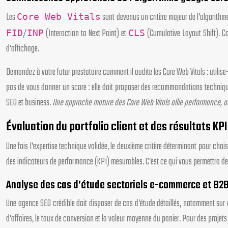
Les
sont devenus un critère majeur de l’algorithme
Core Web Vitals
/
(Interaction to Next Paint) et
(Cumulative Layout Shift). Co
FID
INP
CLS
d’affichage.
Demandez à votre futur prestataire comment il audite les Core Web Vitals : utili
pas de vous donner un score : elle doit proposer des recommandations technique
SEO et business.
Une approche mature des Core Web Vitals allie performance, ac
Évaluation du portfolio client et des résultats K
Une fois l’expertise technique validée, le deuxième critère déterminant pour choi
des indicateurs de performance (KPI) mesurables. C’est ce qui vous permettra de 
Analyse des cas d’étude sectoriels e-commerce et B2
Une agence SEO crédible doit disposer de cas d’étude détaillés, notamment sur d
d’affaires, le taux de conversion et la valeur moyenne du panier. Pour des projets 