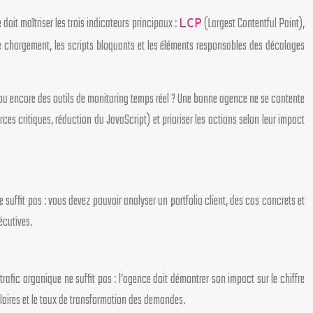
doit maîtriser les trois indicateurs principaux :
(Largest Contentful Paint),
LCP
 le chargement, les scripts bloquants et les éléments responsables des décalages
e ou encore des outils de monitoring temps réel ? Une bonne agence ne se contente
 critiques, réduction du JavaScript) et prioriser les actions selon leur impact
 suffit pas : vous devez pouvoir analyser un portfolio client, des cas concrets et
écutives.
afic organique ne suffit pas : l’agence doit démontrer son impact sur le chiffre
mulaires et le taux de transformation des demandes.