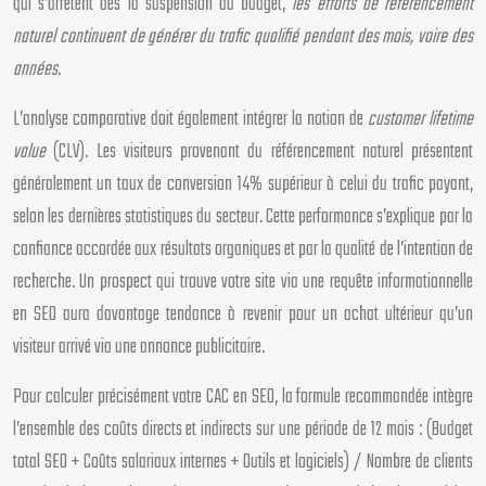
qui s’arrêtent dès la suspension du budget,
les efforts de référencement
naturel continuent de générer du trafic qualifié pendant des mois, voire des
années
.
L’analyse comparative doit également intégrer la notion de
customer lifetime
value
(CLV). Les visiteurs provenant du référencement naturel présentent
généralement un taux de conversion 14% supérieur à celui du trafic payant,
selon les dernières statistiques du secteur. Cette performance s’explique par la
confiance accordée aux résultats organiques et par la qualité de l’intention de
recherche. Un prospect qui trouve votre site via une requête informationnelle
en SEO aura davantage tendance à revenir pour un achat ultérieur qu’un
visiteur arrivé via une annonce publicitaire.
Pour calculer précisément votre CAC en SEO, la formule recommandée intègre
l’ensemble des coûts directs et indirects sur une période de 12 mois : (Budget
total SEO + Coûts salariaux internes + Outils et logiciels) / Nombre de clients