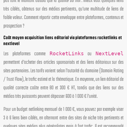
pas tant le montant absolu que la
qualité du mix
: mieux vaut quelques liens
très ciblés, obtenus sur des médias pertinents, qu’une multitude de liens de
faible valeur. Comment répartir cette enveloppe entre plateformes, contenus et
prospection ?
Coût moyen acquisition liens editorial via plateformes rocketlinks et
nextlevel
Les plateformes comme
ou
RocketLinks
NextLevel
permettent d’acheter des articles sponsorisés et des liens éditoriaux sur des
sites partenaires. Les tarifs varient selon l’autorité du domaine (Domain Rating
/ Trust Flow), le trafic estimé et la thématique. En moyenne, un lien éditorial de
qualité correcte coûte entre 80 et 300 € HT, tandis que des liens sur des
médias très puissants peuvent dépasser 600 à 1 000 € l’unité.
Pour un budget netlinking mensuel de 1 000 €, vous pouvez par exemple viser
3 à 6 liens bien ciblés, en alternant entre des sites de niche très pertinents et
quelques sites médias plus généralistes mais à fort trafic. Il est recommandé