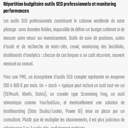
Répartition budgétaire outils SEO professionnels et monitoring
performances
Les outils SEO professionnels constituent la colonne vertébrale de votre
pilotage : sans données fiables, impossible de définir un budget cohérent ni de
mesurer votre retour sur investissement. Outils de suivi de positions, suites
d’audit et de recherche de mots-clés, crawl, monitoring des backlinks,
dashboards d’analytics : chacun de ces briques a un coût récurrent, souvent
mensuel ou annuel.
Pour une PME, un écosystème d’outils SEO complet représente en moyenne
200 à 600 € par mois. Un « stack » typique peut inclure un outil tout-en-un
(SEMrush, Ahrefs, Sistrix), un crawler type Screaming Frog, un outil
sémantique comme YourTextGuru, et éventuellement une solution de
dashboarding (Data Studio/Looker, Power BI) mise en place par un
consultant. Plutôt que de multiplier les abonnements, il est plus judicieux de