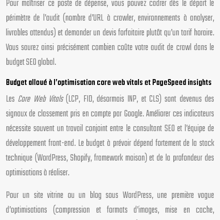
Pour maîtriser ce poste de dépense, vous pouvez cadrer dès le départ le
périmètre de l’audit (nombre d’URL à crawler, environnements à analyser,
livrables attendus) et demander un devis forfaitaire plutôt qu’un tarif horaire.
Vous saurez ainsi précisément combien coûte votre audit de crawl dans le
budget SEO global.
Budget alloué à l’optimisation core web vitals et PageSpeed insights
Les
Core Web Vitals
(LCP, FID, désormais INP, et CLS) sont devenus des
signaux de classement pris en compte par Google. Améliorer ces indicateurs
nécessite souvent un travail conjoint entre le consultant SEO et l’équipe de
développement front-end. Le budget à prévoir dépend fortement de la stack
technique (WordPress, Shopify, framework maison) et de la profondeur des
optimisations à réaliser.
Pour un site vitrine ou un blog sous WordPress, une première vague
d’optimisations (compression et formats d’images, mise en cache,