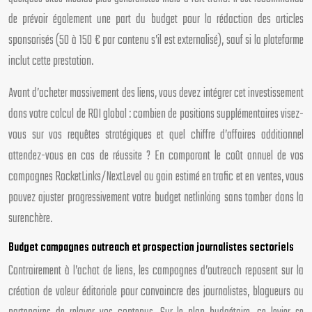
de prévoir également une part du budget pour la rédaction des articles
sponsorisés (50 à 150 € par contenu s’il est externalisé), sauf si la plateforme
inclut cette prestation.
Avant d’acheter massivement des liens, vous devez intégrer cet investissement
dans votre calcul de ROI global : combien de positions supplémentaires visez-
vous sur vos requêtes stratégiques et quel chiffre d’affaires additionnel
attendez-vous en cas de réussite ? En comparant le coût annuel de vos
campagnes RocketLinks/NextLevel au gain estimé en trafic et en ventes, vous
pouvez ajuster progressivement votre budget netlinking sans tomber dans la
surenchère.
Budget campagnes outreach et prospection journalistes sectoriels
Contrairement à l’achat de liens, les campagnes d’outreach reposent sur la
création de valeur éditoriale pour convaincre des journalistes, blogueurs ou