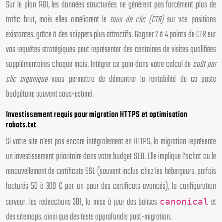
Sur le plan ROI, les données structurées ne génèrent pas forcément plus de
trafic brut, mais elles améliorent le
taux de clic (CTR)
sur vos positions
existantes, grâce à des snippets plus attractifs. Gagner 2 à 4 points de CTR sur
vos requêtes stratégiques peut représenter des centaines de visites qualifiées
supplémentaires chaque mois. Intégrer ce gain dans votre calcul de
coût par
clic organique
vous permettra de démontrer la rentabilité de ce poste
budgétaire souvent sous-estimé.
Investissement requis pour migration HTTPS et optimisation
robots.txt
Si votre site n’est pas encore intégralement en HTTPS, la migration représente
un investissement prioritaire dans votre budget SEO. Elle implique l’achat ou le
renouvellement de certificats SSL (souvent inclus chez les hébergeurs, parfois
facturés 50 à 300 € par an pour des certificats avancés), la configuration
serveur, les redirections 301, la mise à jour des balises
et
canonical
des sitemaps, ainsi que des tests approfondis post-migration.