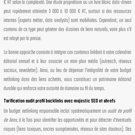
€ HT selon la complexité. Une étude propriétaire ou un livre blanc data-driven
peut rapidement atteindre 3 000 à 10 000 € HT, surtout si des ressources
internes (experts métier, data analysts) sont mobilisées. Cependant, un seul
contenu de ce type peut générer des dizaines de liens naturels, voire plus s’il
est relayé par la presse.
La bonne approche consiste à intégrer ces contenus linkbait à votre calendrier
éditorial annuel et à leur associer un mini-plan média (outreach, réseaux
sociaux, newsletter). Ainsi, au lieu de dépenser l’intégralité de votre budget
netlinking dans des liens achetés, vous constituez un patrimoine éditorial
durable qui renforce votre autorité de domaine au fil du temps.
Tarification audit profil backlinks avec majestic SEO et ahrefs
Un budget netlinking responsable inclut systématiquement un
audit de profil
de liens
, à la fois pour identifier les opportunités et pour détecter d’éventuels
risques (liens toxiques, ancres suroptimisées, réseaux de sites douteux). Des