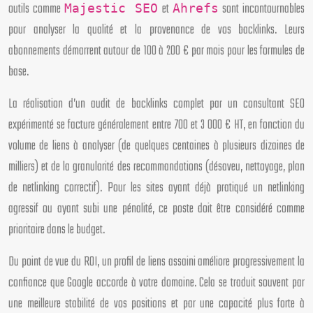
outils comme
et
sont incontournables
Majestic SEO
Ahrefs
pour analyser la qualité et la provenance de vos backlinks. Leurs
abonnements démarrent autour de 100 à 200 € par mois pour les formules de
base.
La réalisation d’un audit de backlinks complet par un consultant SEO
expérimenté se facture généralement entre 700 et 3 000 € HT, en fonction du
volume de liens à analyser (de quelques centaines à plusieurs dizaines de
milliers) et de la granularité des recommandations (désaveu, nettoyage, plan
de netlinking correctif). Pour les sites ayant déjà pratiqué un netlinking
agressif ou ayant subi une pénalité, ce poste doit être considéré comme
prioritaire dans le budget.
Du point de vue du ROI, un profil de liens assaini améliore progressivement la
confiance que Google accorde à votre domaine. Cela se traduit souvent par
une meilleure stabilité de vos positions et par une capacité plus forte à