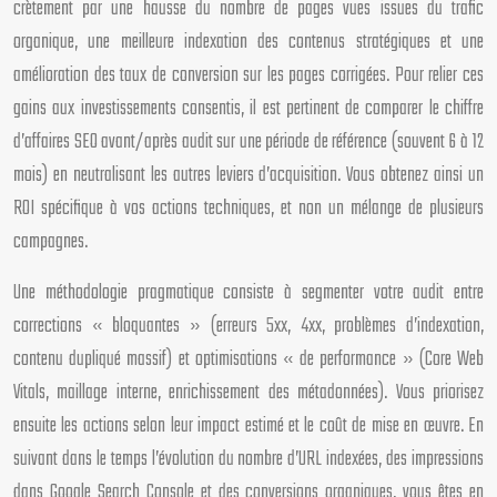
crètement par une hausse du nombre de pages vues issues du trafic
organique, une meilleure indexation des contenus stratégiques et une
amélioration des taux de conversion sur les pages corrigées. Pour relier ces
gains aux investissements consentis, il est pertinent de comparer le chiffre
d’affaires SEO avant/après audit sur une période de référence (souvent 6 à 12
mois) en neutralisant les autres leviers d’acquisition. Vous obtenez ainsi un
ROI spécifique à vos actions techniques, et non un mélange de plusieurs
campagnes.
Une méthodologie pragmatique consiste à segmenter votre audit entre
corrections « bloquantes » (erreurs 5xx, 4xx, problèmes d’indexation,
contenu dupliqué massif) et optimisations « de performance » (Core Web
Vitals, maillage interne, enrichissement des métadonnées). Vous priorisez
ensuite les actions selon leur impact estimé et le coût de mise en œuvre. En
suivant dans le temps l’évolution du nombre d’URL indexées, des impressions
dans Google Search Console et des conversions organiques, vous êtes en