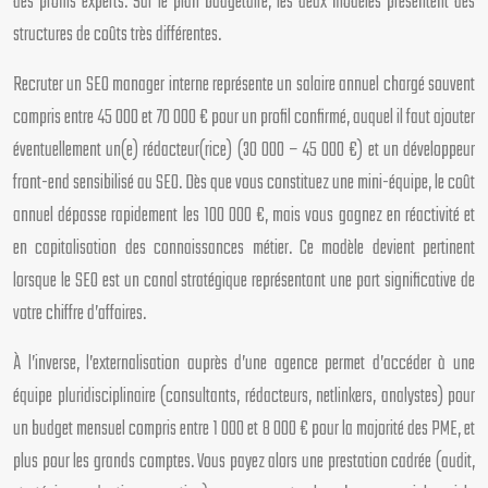
des profils experts. Sur le plan budgétaire, les deux modèles présentent des
structures de coûts très différentes.
Recruter un SEO manager interne représente un salaire annuel chargé souvent
compris entre 45 000 et 70 000 € pour un profil confirmé, auquel il faut ajouter
éventuellement un(e) rédacteur(rice) (30 000 – 45 000 €) et un développeur
front-end sensibilisé au SEO. Dès que vous constituez une mini-équipe, le coût
annuel dépasse rapidement les 100 000 €, mais vous gagnez en réactivité et
en capitalisation des connaissances métier. Ce modèle devient pertinent
lorsque le SEO est un canal stratégique représentant une part significative de
votre chiffre d’affaires.
À l’inverse, l’externalisation auprès d’une agence permet d’accéder à une
équipe pluridisciplinaire (consultants, rédacteurs, netlinkers, analystes) pour
un budget mensuel compris entre 1 000 et 8 000 € pour la majorité des PME, et
plus pour les grands comptes. Vous payez alors une prestation cadrée (audit,