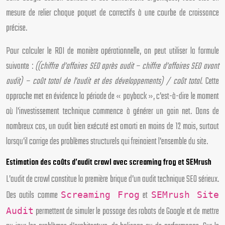
mesure de relier chaque paquet de correctifs à une courbe de croissance
précise.
Pour calculer le ROI de manière opérationnelle, on peut utiliser la formule
suivante :
((chiffre d’affaires SEO après audit − chiffre d’affaires SEO avant
audit) − coût total de l’audit et des développements) / coût total
. Cette
approche met en évidence la période de « payback », c’est-à-dire le moment
où l’investissement technique commence à générer un gain net. Dans de
nombreux cas, un audit bien exécuté est amorti en moins de 12 mois, surtout
lorsqu’il corrige des problèmes structurels qui freinaient l’ensemble du site.
Estimation des coûts d’audit crawl avec screaming frog et SEMrush
L’audit de crawl constitue la première brique d’un audit technique SEO sérieux.
Des outils comme
et
Screaming Frog
SEMrush Site
permettent de simuler le passage des robots de Google et de mettre
Audit