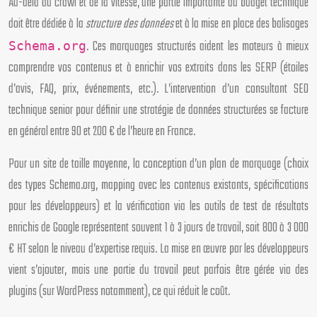
Au-delà du crawl et de la vitesse, une partie importante du budget technique
doit être dédiée à la
structure des données
et à la mise en place des balisages
. Ces marquages structurés aident les moteurs à mieux
Schema.org
comprendre vos contenus et à enrichir vos extraits dans les SERP (étoiles
d’avis, FAQ, prix, événements, etc.). L’intervention d’un consultant SEO
technique senior pour définir une stratégie de données structurées se facture
en général entre 90 et 200 € de l’heure en France.
Pour un site de taille moyenne, la conception d’un plan de marquage (choix
des types Schema.org, mapping avec les contenus existants, spécifications
pour les développeurs) et la vérification via les outils de test de résultats
enrichis de Google représentent souvent 1 à 3 jours de travail, soit 800 à 3 000
€ HT selon le niveau d’expertise requis. La mise en œuvre par les développeurs
vient s’ajouter, mais une partie du travail peut parfois être gérée via des
plugins (sur WordPress notamment), ce qui réduit le coût.