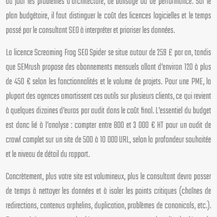
au jour les problèmes d’architecture, de balisage ou de performance. Sur le
plan budgétaire, il faut distinguer le coût des licences logicielles et le temps
passé par le consultant SEO à interpréter et prioriser les données.
La licence Screaming Frog SEO Spider se situe autour de 259 £ par an, tandis
que SEMrush propose des abonnements mensuels allant d’environ 120 à plus
de 450 € selon les fonctionnalités et le volume de projets. Pour une PME, la
plupart des agences amortissent ces outils sur plusieurs clients, ce qui revient
à quelques dizaines d’euros par audit dans le coût final. L’essentiel du budget
est donc lié à l’analyse : compter entre 800 et 3 000 € HT pour un audit de
crawl complet sur un site de 500 à 10 000 URL, selon la profondeur souhaitée
et le niveau de détail du rapport.
Concrètement, plus votre site est volumineux, plus le consultant devra passer
de temps à nettoyer les données et à isoler les points critiques (chaînes de
redirections, contenus orphelins, duplication, problèmes de canonicals, etc.).