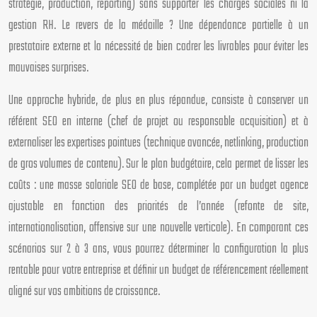
stratégie, production, reporting) sans supporter les charges sociales ni la
gestion RH. Le revers de la médaille ? Une dépendance partielle à un
prestataire externe et la nécessité de bien cadrer les livrables pour éviter les
mauvaises surprises.
Une approche hybride, de plus en plus répandue, consiste à conserver un
référent SEO en interne (chef de projet ou responsable acquisition) et à
externaliser les expertises pointues (technique avancée, netlinking, production
de gros volumes de contenu). Sur le plan budgétaire, cela permet de lisser les
coûts : une masse salariale SEO de base, complétée par un budget agence
ajustable en fonction des priorités de l’année (refonte de site,
internationalisation, offensive sur une nouvelle verticale). En comparant ces
scénarios sur 2 à 3 ans, vous pourrez déterminer la configuration la plus
rentable pour votre entreprise et définir un budget de référencement réellement
aligné sur vos ambitions de croissance.