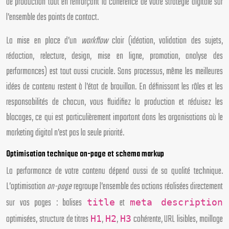
de production tout en renforçant la cohérence de votre stratégie digitale sur
l’ensemble des points de contact.
La mise en place d’un
workflow
clair (idéation, validation des sujets,
rédaction, relecture, design, mise en ligne, promotion, analyse des
performances) est tout aussi cruciale. Sans processus, même les meilleures
idées de contenu restent à l’état de brouillon. En définissant les rôles et les
responsabilités de chacun, vous fluidifiez la production et réduisez les
blocages, ce qui est particulièrement important dans les organisations où le
marketing digital n’est pas la seule priorité.
Optimisation technique on-page et schema markup
La performance de votre contenu dépend aussi de sa qualité technique.
L’optimisation
on-page
regroupe l’ensemble des actions réalisées directement
sur vos pages : balises
et
title
meta description
optimisées, structure de titres
,
,
cohérente, URL lisibles, maillage
H1
H2
H3