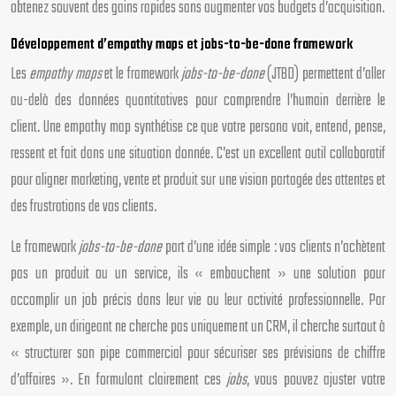
obtenez souvent des gains rapides sans augmenter vos budgets d’acquisition.
Développement d’empathy maps et jobs-to-be-done framework
Les
empathy maps
et le framework
jobs-to-be-done
(JTBD) permettent d’aller
au-delà des données quantitatives pour comprendre l’humain derrière le
client. Une empathy map synthétise ce que votre persona voit, entend, pense,
ressent et fait dans une situation donnée. C’est un excellent outil collaboratif
pour aligner marketing, vente et produit sur une vision partagée des attentes et
des frustrations de vos clients.
Le framework
jobs-to-be-done
part d’une idée simple : vos clients n’achètent
pas un produit ou un service, ils « embauchent » une solution pour
accomplir un job précis dans leur vie ou leur activité professionnelle. Par
exemple, un dirigeant ne cherche pas uniquement un CRM, il cherche surtout à
« structurer son pipe commercial pour sécuriser ses prévisions de chiffre
d’affaires ». En formulant clairement ces
jobs
, vous pouvez ajuster votre