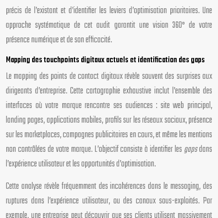
précis de l’existant et d’identifier les leviers d’optimisation prioritaires. Une
approche systématique de cet audit garantit une vision 360° de votre
présence numérique et de son efficacité.
Mapping des touchpoints digitaux actuels et identification des gaps
Le mapping des points de contact digitaux révèle souvent des surprises aux
dirigeants d’entreprise. Cette cartographie exhaustive inclut l’ensemble des
interfaces où votre marque rencontre ses audiences : site web principal,
landing pages, applications mobiles, profils sur les réseaux sociaux, présence
sur les marketplaces, campagnes publicitaires en cours, et même les mentions
non contrôlées de votre marque. L’objectif consiste à identifier les
gaps
dans
l’expérience utilisateur et les opportunités d’optimisation.
Cette analyse révèle fréquemment des incohérences dans le messaging, des
ruptures dans l’expérience utilisateur, ou des canaux sous-exploités. Par
exemple, une entreprise peut découvrir que ses clients utilisent massivement