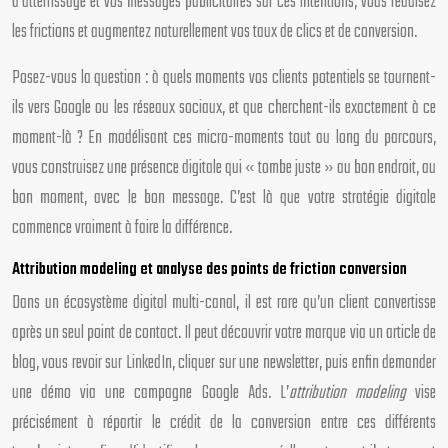
d’atterrissage et vos messages publicitaires sur ces intentions, vous réduisez
les frictions et augmentez naturellement vos taux de clics et de conversion.
Posez-vous la question : à quels moments vos clients potentiels se tournent-
ils vers Google ou les réseaux sociaux, et que cherchent-ils exactement à ce
moment-là ? En modélisant ces micro-moments tout au long du parcours,
vous construisez une présence digitale qui « tombe juste » au bon endroit, au
bon moment, avec le bon message. C’est là que votre stratégie digitale
commence vraiment à faire la différence.
Attribution modeling et analyse des points de friction conversion
Dans un écosystème digital multi-canal, il est rare qu’un client convertisse
après un seul point de contact. Il peut découvrir votre marque via un article de
blog, vous revoir sur LinkedIn, cliquer sur une newsletter, puis enfin demander
une démo via une campagne Google Ads. L’
attribution modeling
vise
précisément à répartir le crédit de la conversion entre ces différents