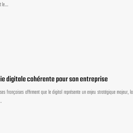
nt le…
e digitale cohérente pour son entreprise
 françaises affirment que le digital représente un enjeu stratégique majeur, la
…