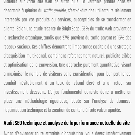
visiteurs sur votre site web ne suffit plus. La véritable priorité consiste
désormais à générer du
trafic qualifié
, c’est-à-dire des utilisateurs réellement
intéressés par vos produits ou services, susceptibles de se transformer en
clients. Selon une étude récente de BrightEdge, 53% du trafic web provient de
la recherche organique, tandis que 27% provient du trafic payant et 15% des
réseaux sociaux. Ces chiffres démontrent l’importance capitale d’une stratégie
d’acquisition multi-canal, combinant référencement naturel, publicité ciblée
et optimisation de la conversion. Une approche purement quantitative, visant
à maximiser le nombre de visiteurs sans considération pour leur pertinence,
conduit inévitablement à un taux de rebond élevé et à un retour sur
investissement décevant. L’enjeu fondamental consiste donc à mettre en
place une méthodologie rigoureuse, basée sur l’analyse de données,
l’optimisation technique et la création de contenu à forte valeur ajoutée.
Audit SEO technique et analyse de la performance actuelle du site
Avant d’envisager toute stratégie d’acquisition, vous devez impérativement