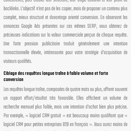
concurrents, puis étudier leur structure, leur angle éditorial et leur profil de
backlinks. L’objectif n’est pas de les copier, mais de proposer un contenu plus
complet, mieux structuré et davantage orienté conversion. En observant les
annonces Google Ads présentes sur ces mêmes SERP, vous obtenez de
précieuses indications sur la valeur commerciale perçue de chaque requête.
Une forte pression publicitaire traduit généralement une intention
transactionnelle élevée, intéressante pour votre stratégie d’acquisition de
visiteurs qualifiés.
Ciblage des requêtes longue traîne à faible volume et forte
conversion
Les requêtes longue traîne, composées de quatre mots ou plus, offrent souvent
un rapport effort/résultat très favorable. Elles affichent un volume de
recherche mensuel plus faible, mais une intention d’achat bien plus précise.
Par exemple, « logiciel CRM gratuit » est beaucoup moins qualifiant que «
logiciel CRM pour petites entreprises B2B en français ». Vous aurez moins de