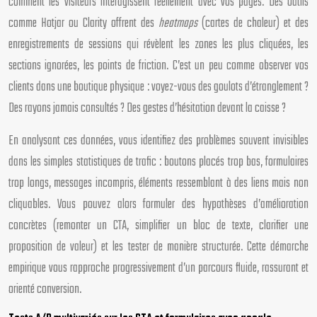
comment les visiteurs interagissent réellement avec vos pages. Des outils
comme Hotjar ou Clarity offrent des
heatmaps
(cartes de chaleur) et des
enregistrements de sessions qui révèlent les zones les plus cliquées, les
sections ignorées, les points de friction. C’est un peu comme observer vos
clients dans une boutique physique : voyez-vous des goulots d’étranglement ?
Des rayons jamais consultés ? Des gestes d’hésitation devant la caisse ?
En analysant ces données, vous identifiez des problèmes souvent invisibles
dans les simples statistiques de trafic : boutons placés trop bas, formulaires
trop longs, messages incompris, éléments ressemblant à des liens mais non
cliquables. Vous pouvez alors formuler des hypothèses d’amélioration
concrètes (remonter un CTA, simplifier un bloc de texte, clarifier une
proposition de valeur) et les tester de manière structurée. Cette démarche
empirique vous rapproche progressivement d’un parcours fluide, rassurant et
orienté conversion.