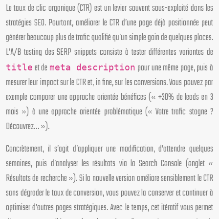
Le taux de clic organique (CTR) est un levier souvent sous-exploité dans les
stratégies SEO. Pourtant, améliorer le CTR d’une page déjà positionnée peut
générer beaucoup plus de trafic qualifié qu’un simple gain de quelques places.
L’A/B testing des SERP snippets consiste à tester différentes variantes de
et de
pour une même page, puis à
title
meta description
mesurer leur impact sur le CTR et, in fine, sur les conversions. Vous pouvez par
exemple comparer une approche orientée bénéfices (« +30% de leads en 3
mois ») à une approche orientée problématique (« Votre trafic stagne ?
Découvrez… »).
Concrètement, il s’agit d’appliquer une modification, d’attendre quelques
semaines, puis d’analyser les résultats via la Search Console (onglet «
Résultats de recherche »). Si la nouvelle version améliore sensiblement le CTR
sans dégrader le taux de conversion, vous pouvez la conserver et continuer à
optimiser d’autres pages stratégiques. Avec le temps, cet itératif vous permet