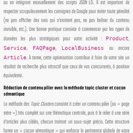
ou en intégrant manuellement des scripts JSON-LD. Il est important de
respecter scrupuleusement les consignes de Google pour éviter toute pénalité
(ne pas afficher des avis qui n’existent pas, ne pas baliser du contenu
invisible, etc.). Une bonne pratique consiste à commencer par les types de
données les plus stratégiques pour votre activité :
,
Product
,
,
ou encore
Service
FAQPage
LocalBusiness
. À terme, cette optimisation contribue à faire de votre site un
Article
résultat de recherche plus attractif que ceux de vos concurrents, à position
équivalente.
Rédaction de contenu pilier avec la méthode topic cluster et cocon
sémantique
La méthode des
Topic Clusters
consiste à créer un contenu pilier (ou « page
mère ») très complet sur une thématique centrale, puis à le relier à une série
d’articles plus ciblés, chacun traitant un sous-sujet précis. Cette structure
forme un « cocon sémantique » qui renforce la pertinence globale de votre