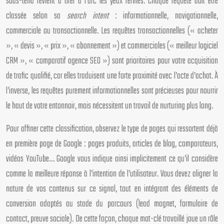
sous-tend revient à tirer à l’arc les yeux fermés. Chaque requête doit être
classée selon sa
search intent
: informationnelle, navigationnelle,
commerciale ou transactionnelle. Les requêtes transactionnelles (« acheter
», « devis », « prix », « abonnement ») et commerciales (« meilleur logiciel
CRM », « comparatif agence SEO ») sont prioritaires pour votre acquisition
de trafic qualifié, car elles traduisent une forte proximité avec l’acte d’achat. À
l’inverse, les requêtes purement informationnelles sont précieuses pour nourrir
le haut de votre entonnoir, mais nécessitent un travail de nurturing plus long.
Pour affiner cette classification, observez le type de pages qui ressortent déjà
en première page de Google : pages produits, articles de blog, comparateurs,
vidéos YouTube… Google vous indique ainsi implicitement ce qu’il considère
comme la meilleure réponse à l’intention de l’utilisateur. Vous devez aligner la
nature de vos contenus sur ce signal, tout en intégrant des éléments de
conversion adaptés au stade du parcours (lead magnet, formulaire de
contact, preuve sociale). De cette façon, chaque mot-clé travaillé joue un rôle