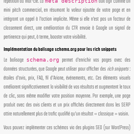
répétition du mot-clé. La
doit agir comme un
meta description
mini pitch commercial, en résumant la valeur ajoutée de votre page et en
intégrant un appel à l’action implicite. Même si elle n’est pas un facteur de
classement direct, une amélioration du CTR envoie à Google un signal de
pertinence qui peut, à terme, booster votre visibilité.
Implémentation du balisage schema.org pour les rich snippets
Le balisage
permet d’enrichir vos pages avec des
schema.org
données structurées, que Google peut utiliser pour afficher des
rich snippets
:
étoiles d’avis, prix, FAQ, fil d’Ariane, événements, etc. Ces éléments visuels
améliorent significativement la visibilité de vos résultats et augmentent le taux
de clic, sans même modifier votre position moyenne. Par exemple, une page
produit avec des avis clients et un prix affichés directement dans les SERP
attire naturellement plus de trafic qualifié qu’un résultat « classique » voisin.
Vous pouvez implémenter ces schémas via des plugins SEO (sur WordPress)