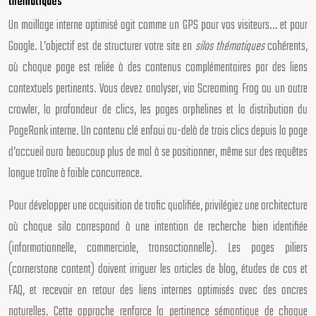
thématiques
Un maillage interne optimisé agit comme un GPS pour vos visiteurs… et pour
Google. L’objectif est de structurer votre site en
silos thématiques
cohérents,
où chaque page est reliée à des contenus complémentaires par des liens
contextuels pertinents. Vous devez analyser, via Screaming Frog ou un autre
crawler, la profondeur de clics, les pages orphelines et la distribution du
PageRank interne. Un contenu clé enfoui au-delà de trois clics depuis la page
d’accueil aura beaucoup plus de mal à se positionner, même sur des requêtes
longue traîne à faible concurrence.
Pour développer une acquisition de trafic qualifiée, privilégiez une architecture
où chaque silo correspond à une intention de recherche bien identifiée
(informationnelle, commerciale, transactionnelle). Les pages piliers
(cornerstone content) doivent irriguer les articles de blog, études de cas et
FAQ, et recevoir en retour des liens internes optimisés avec des ancres
naturelles. Cette approche renforce la pertinence sémantique de chaque