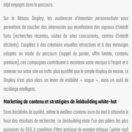
déjà engagés dans le parcours.
Sur le Réseau Display, les
audiences d’intention personnalisée
vous
permettent de toucher des internautes qui manifestent des signaux d’intérêt
forts (recherches récentes, visites de sites concurrents, centres d’intérêt
déclarés). Couplées à des créations visuelles attractives et à des messages
adaptés au stade du parcours (rappel de panier, offre limitée, contenu
premium), ces campagnes contribuent à maintenir votre marque à l’esprit et à
ramener sur votre site un trafic plus qualifié que le simple display de masse. Le
Display n’est plus alors un levier de visibilité « vague », mais un outil de
reciblage intelligent.
Marketing de contenu et stratégies de linkbuilding white-hat
Sans backlinks de qualité, même le meilleur contenu aura du mal à atteindre le
haut des résultats de recherche. Le
linkbuilding
reste l’un des piliers les plus
puissants du SEO, à condition d’être pratiqué de manière éthique (
white-hat
)