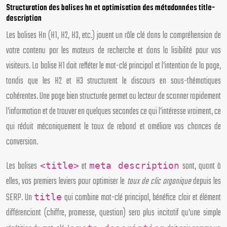
Structuration des balises hn et optimisation des métadonnées title-
description
Les balises Hn (H1, H2, H3, etc.) jouent un rôle clé dans la compréhension de
votre contenu par les moteurs de recherche et dans la lisibilité pour vos
visiteurs. La balise H1 doit refléter le mot-clé principal et l’intention de la page,
tandis que les H2 et H3 structurent le discours en sous-thématiques
cohérentes. Une page bien structurée permet au lecteur de scanner rapidement
l’information et de trouver en quelques secondes ce qui l’intéresse vraiment, ce
qui réduit mécaniquement le taux de rebond et améliore vos chances de
conversion.
Les balises
et
sont, quant à
<title>
meta description
elles, vos premiers leviers pour optimiser le
taux de clic organique
depuis les
SERP. Un
qui combine mot-clé principal, bénéfice clair et élément
title
différenciant (chiffre, promesse, question) sera plus incitatif qu’une simple