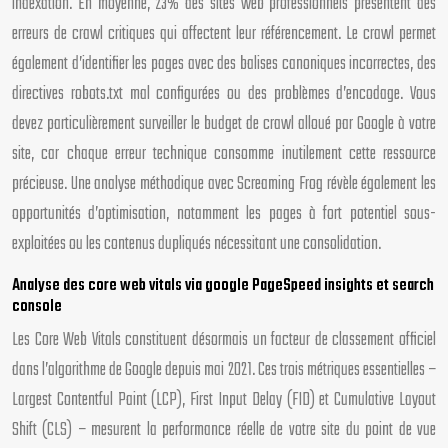
indexation. En moyenne, 23% des sites web professionnels présentent des
erreurs de crawl critiques qui affectent leur référencement. Le crawl permet
également d’identifier les pages avec des balises canoniques incorrectes, des
directives robots.txt mal configurées ou des problèmes d’encodage. Vous
devez particulièrement surveiller le budget de crawl alloué par Google à votre
site, car chaque erreur technique consomme inutilement cette ressource
précieuse. Une analyse méthodique avec Screaming Frog révèle également les
opportunités d’optimisation, notamment les pages à fort potentiel sous-
exploitées ou les contenus dupliqués nécessitant une consolidation.
Analyse des core web vitals via google PageSpeed insights et search
console
Les Core Web Vitals constituent désormais un facteur de classement officiel
dans l’algorithme de Google depuis mai 2021. Ces trois métriques essentielles –
Largest Contentful Paint (LCP), First Input Delay (FID) et Cumulative Layout
Shift (CLS) – mesurent la performance réelle de votre site du point de vue