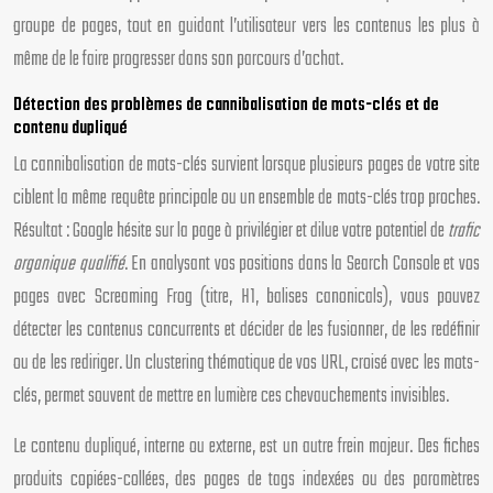
groupe de pages, tout en guidant l’utilisateur vers les contenus les plus à
même de le faire progresser dans son parcours d’achat.
Détection des problèmes de cannibalisation de mots-clés et de
contenu dupliqué
La cannibalisation de mots-clés survient lorsque plusieurs pages de votre site
ciblent la même requête principale ou un ensemble de mots-clés trop proches.
Résultat : Google hésite sur la page à privilégier et dilue votre potentiel de
trafic
organique qualifié
. En analysant vos positions dans la Search Console et vos
pages avec Screaming Frog (titre, H1, balises canonicals), vous pouvez
détecter les contenus concurrents et décider de les fusionner, de les redéfinir
ou de les rediriger. Un clustering thématique de vos URL, croisé avec les mots-
clés, permet souvent de mettre en lumière ces chevauchements invisibles.
Le contenu dupliqué, interne ou externe, est un autre frein majeur. Des fiches
produits copiées-collées, des pages de tags indexées ou des paramètres