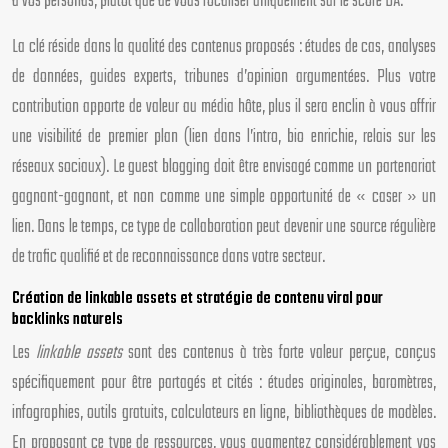
à vos personas, plutôt que de vous focaliser uniquement sur le score DA.
La clé réside dans la qualité des contenus proposés : études de cas, analyses
de données, guides experts, tribunes d’opinion argumentées. Plus votre
contribution apporte de valeur au média hôte, plus il sera enclin à vous offrir
une visibilité de premier plan (lien dans l’intro, bio enrichie, relais sur les
réseaux sociaux). Le guest blogging doit être envisagé comme un partenariat
gagnant-gagnant, et non comme une simple opportunité de « caser » un
lien. Dans le temps, ce type de collaboration peut devenir une source régulière
de trafic qualifié et de reconnaissance dans votre secteur.
Création de linkable assets et stratégie de contenu viral pour
backlinks naturels
Les
linkable assets
sont des contenus à très forte valeur perçue, conçus
spécifiquement pour être partagés et cités : études originales, baromètres,
infographies, outils gratuits, calculateurs en ligne, bibliothèques de modèles.
En proposant ce type de ressources, vous augmentez considérablement vos