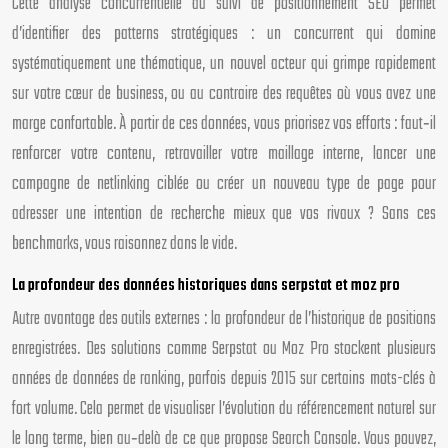
Cette analyse concurrentielle du suivi de positionnement SEO permet
d’identifier des patterns stratégiques : un concurrent qui domine
systématiquement une thématique, un nouvel acteur qui grimpe rapidement
sur votre cœur de business, ou au contraire des requêtes où vous avez une
marge confortable. À partir de ces données, vous priorisez vos efforts : faut‑il
renforcer votre contenu, retravailler votre maillage interne, lancer une
campagne de netlinking ciblée ou créer un nouveau type de page pour
adresser une intention de recherche mieux que vos rivaux ? Sans ces
benchmarks, vous raisonnez dans le vide.
La profondeur des données historiques dans serpstat et moz pro
Autre avantage des outils externes : la profondeur de l’historique de positions
enregistrées. Des solutions comme Serpstat ou Moz Pro stockent plusieurs
années de données de ranking, parfois depuis 2015 sur certains mots-clés à
fort volume. Cela permet de visualiser l’évolution du référencement naturel sur
le long terme, bien au‑delà de ce que propose Search Console. Vous pouvez,