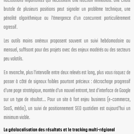
fluctuations importantes qui nécessitent une réaction immédiate. Une chute
brutale de plusieurs positions peut signaler un problème technique, une
pénalité algorithmique ou l’émergence d’un concurrent particulièrement
agressif.
Les outils moins onéreux proposent souvent un suivi hebdomadaire ou
mensuel, suffisant pour des projets avec des enjeux modérés ou des secteurs
peu volatils.
En revanche, plus l’intervalle entre deux relevés est long, plus vous risquez de
passer à côté de signaux faibles pourtant précieux : décrochage progressif
d’une page stratégique, montée d’un nouvel entrant, test d’interface de Google
sur un type de résultat… Pour un site à fort enjeu business (e‑commerce,
SaaS, média), un suivi de positionnement SEO quotidien est aujourd’hui un
minimum viable.
La géolocalisation des résultats et le tracking multi-régional