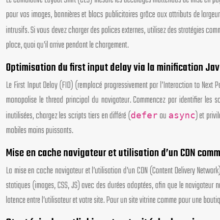
Le Cumulative Layout Shift (CLS) mesure les décalages inattendus de mise en pag
pour vos images, bannières et blocs publicitaires grâce aux attributs de lar
intrusifs. Si vous devez charger des polices externes, utilisez des stratégies co
place, quoi qu’il arrive pendant le chargement.
Optimisation du first input delay via la minification Ja
Le First Input Delay (FID) (remplacé progressivement par l’Interaction to Next P
monopolise le thread principal du navigateur. Commencez par identifier les s
inutilisées, chargez les scripts tiers en différé (
ou
) et priv
defer
async
mobiles moins puissants.
Mise en cache navigateur et utilisation d’un CDN comm
La mise en cache navigateur et l’utilisation d’un CDN (Content Delivery Netwo
statiques (images, CSS, JS) avec des durées adaptées, afin que le navigateur n
latence entre l’utilisateur et votre site. Pour un site vitrine comme pour une bo