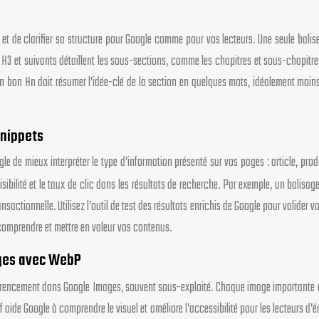
 de clarifier sa structure pour Google comme pour vos lecteurs. Une seule balise H
 H3 et suivants détaillent les sous-sections, comme les chapitres et sous-chapitres d’
es : un bon Hn doit résumer l’idée-clé de la section en quelques mots, idéalement m
snippets
de mieux interpréter le type d’information présenté sur vos pages : article, produ
visibilité et le taux de clic dans les résultats de recherche. Par exemple, un balisag
sactionnelle. Utilisez l’outil de test des résultats enrichis de Google pour valider v
 comprendre et mettre en valeur vos contenus.
ages avec WebP
 référencement dans Google Images, souvent sous-exploité. Chaque image importante 
f aide Google à comprendre le visuel et améliore l’accessibilité pour les lecteurs 