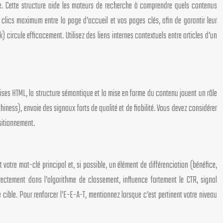
ue. Cette structure aide les moteurs de recherche à comprendre quels contenus
clics maximum entre la page d’accueil et vos pages clés, afin de garantir leur
circule efficacement. Utilisez des liens internes contextuels entre articles d’un
ises HTML, la structure sémantique et la mise en forme du contenu jouent un rôle
iness), envoie des signaux forts de qualité et de fiabilité. Vous devez considérer
sitionnement.
votre mot-clé principal et, si possible, un élément de différenciation (bénéfice,
ectement dans l’algorithme de classement, influence fortement le CTR, signal
 cible. Pour renforcer l’E-E-A-T, mentionnez lorsque c’est pertinent votre niveau