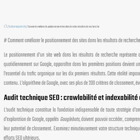
/
Outils et logiciels SEO
/ Comment améliorer le positionnement des sites dans les résultats de recherche
# Comment améliorer le positionnement des sites dans les résultats de recherch
Le positionnement d’un site web dans les résultats de recherche représente au
quotidiennement sur Google, apparaître dans les premières positions devient un
l’essentiel du trafic organique sur les dix premiers résultats. Cette réalité 
contenu. L’algorithme de Google, avec ses plus de 200 critères de classement, évol
Audit technique SEO : crawlabilité et indexabilit
L’audit technique constitue la fondation indispensable de toute stratégie d’a
d’exploration de Google, appelés
Googlebots
, doivent pouvoir accéder, compren
leur potentiel de classement. Examinez minutieusement votre structure technique 
efforts SEO ultérieurs.