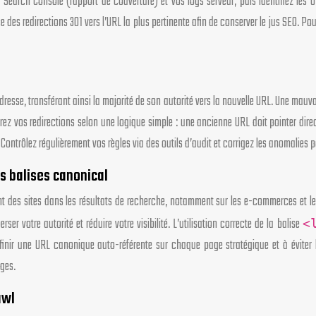
earch Console (rapport de couverture) et vos logs serveur, puis identifiez les U
des redirections 301 vers l’URL la plus pertinente afin de conserver le jus SEO. Pou
esse, transférant ainsi la majorité de son autorité vers la nouvelle URL. Une mauva
turez vos redirections selon une logique simple : une ancienne URL doit pointer dire
ontrôlez régulièrement vos règles via des outils d’audit et corrigez les anomalies p
s balises canonical
nt des sites dans les résultats de recherche, notamment sur les e-commerces et le
ser votre autorité et réduire votre visibilité. L’utilisation correcte de la balise
<
éfinir une URL canonique auto-référente sur chaque page stratégique et à éviter 
ges.
awl