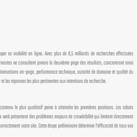
er sa visibilité en ligne. Avec plus de 8,5 milliards de recherches effectuées
ernautes ne consultent jamais la deuxième page des résultats, concentrant ainsi
optimisations on-page, performance technique, autorité de domaine et qualité du
 et les réponses les plus pertinentes aux intentions de recherche.
ntenu le plus qualitatif peine à atteindre les premières positions. Les robots
s web présentent des problèmes majeurs de crawlabilité qui limitent directement
rectement votre site. Cette étape préliminaire détermine l’efficacité de tous vos