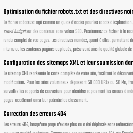
Optimisation du fichier robots.txt et des directives no
Le fichier robots.txt agit comme un guide d’accès pour les robots d’exploration,
crawl budget
sur des contenus sans valeur SEO. Positionnez ce fichier à la rac
rendu complet de vos pages. Les directives noindex, quant à elles, permettent de
interne ou les contenus paginés dupliqués, préservant ainsi la qualité globale de 
Configuration des sitemaps XML et leur soumission da
Le sitemap XML représente la carte complète de votre site, facilitant la découve
modification. Pour les sites volumineux dépassant 50 000 URLs ou 50 Mo, fra
surveillez les rapports de couverture pour identifier rapidement les erreurs d
pages, accélérant ainsi leur potentiel de classement.
Correction des erreurs 404
Les erreurs 404, lorsqu’une page n’existe plus ou a été déplacée sans redirection