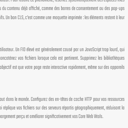
lisateur. Pour réduire ce phénomène, réservez systématiquement des espaces fixes
ssus du contenu déjà affiché, comme des barres de consentement ou des pop-ups
ifs. Un bon CLS, c’est comme une maquette imprimée : les éléments restent à leur
tilisateur. Un FID élevé est généralement causé par un JavaScript trop lourd, qui
ncaténez vos fichiers lorsque cela est pertinent. Supprimez les bibliothèques
 L’objectif est que votre page reste interactive rapidement, même sur des appareils
rtout dans le monde. Configurez des en-têtes de cache HTTP pour vos ressources
 réplique vos fichiers sur des serveurs répartis géographiquement, réduisant la
chargement perçu et améliorer significativement vos Core Web Vitals.