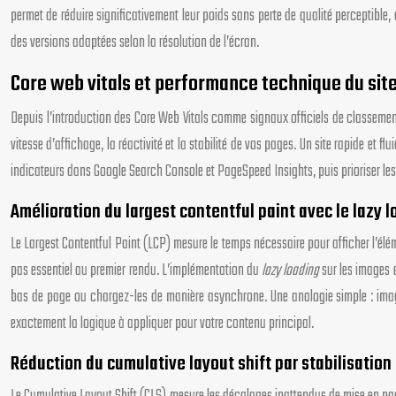
permet de réduire significativement leur poids sans perte de qualité perceptible,
des versions adaptées selon la résolution de l’écran.
Core web vitals et performance technique du sit
Depuis l’introduction des Core Web Vitals comme signaux officiels de classement
vitesse d’affichage, la réactivité et la stabilité de vos pages. Un site rapide et
indicateurs dans Google Search Console et PageSpeed Insights, puis prioriser les
Amélioration du largest contentful paint avec le lazy 
Le Largest Contentful Paint (LCP) mesure le temps nécessaire pour afficher l’élém
pas essentiel au premier rendu. L’implémentation du
lazy loading
sur les images e
bas de page ou chargez-les de manière asynchrone. Une analogie simple : imagin
exactement la logique à appliquer pour votre contenu principal.
Réduction du cumulative layout shift par stabilisatio