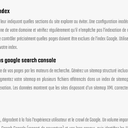
index
 leur indiquant quelles sections du site explorer ou éviter. Une configuration inadé
ine de votre domaine et vérifiez régulièrement qu’il n’empêche pas l’indexation de
 contrôler précisément quelles pages doivent être exclues de l’index Google. Utili
votre index.
ns google search console
rte de vos pages par les moteurs de recherche. Générez un sitemap structuré incluan
gmentez votre sitemap en plusieurs fichiers référencés dans un index de sitem
’indexation. Les données montrent que les sites disposant d’un sitemap XML correct
, dégradent à la fois l’expérience utilisateur et le crawl de Google. Un volume impo