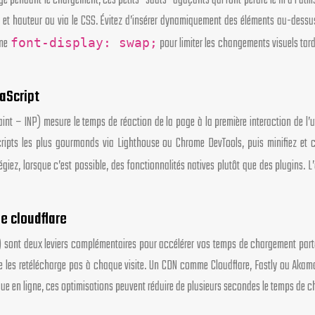
e pendant le chargement, ces petits “sauts” agaçants qui font perdre le fil à l’uti
geur et hauteur ou via le CSS. Évitez d’insérer dynamiquement des éléments au-de
mme
pour limiter les changements visuels tard
font-display: swap;
vaScript
aint – INP) mesure le temps de réaction de la page à la première interaction de l’u
cripts les plus gourmands via Lighthouse ou Chrome DevTools, puis minifiez et co
ilégiez, lorsque c’est possible, des fonctionnalités natives plutôt que des plugins.
e cloudflare
rk) sont deux leviers complémentaires pour accélérer vos temps de chargement pa
e les retélécharge pas à chaque visite. Un CDN comme Cloudflare, Fastly ou Akamai
utique en ligne, ces optimisations peuvent réduire de plusieurs secondes le temps de 