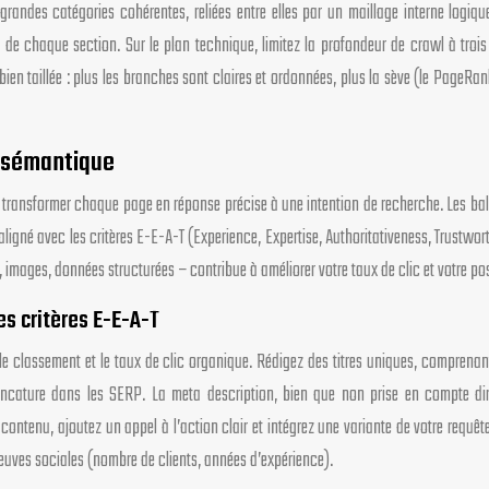
grandes catégories cohérentes, reliées entre elles par un maillage interne logiq
de chaque section. Sur le plan technique, limitez la profondeur de crawl à trois 
n taillée : plus les branches sont claires et ordonnées, plus la sève (le PageRank) 
e sémantique
e transformer chaque page en réponse précise à une intention de recherche. Les bal
igné avec les critères E-E-A-T (Experience, Expertise, Authoritativeness, Trustworth
 images, données structurées – contribue à améliorer votre taux de clic et votre po
es critères E-E-A-T
le classement et le taux de clic organique. Rédigez des titres uniques, comprenant 
troncature dans les SERP. La meta description, bien que non prise en compte dir
ntenu, ajoutez un appel à l’action clair et intégrez une variante de votre requête
reuves sociales (nombre de clients, années d’expérience).