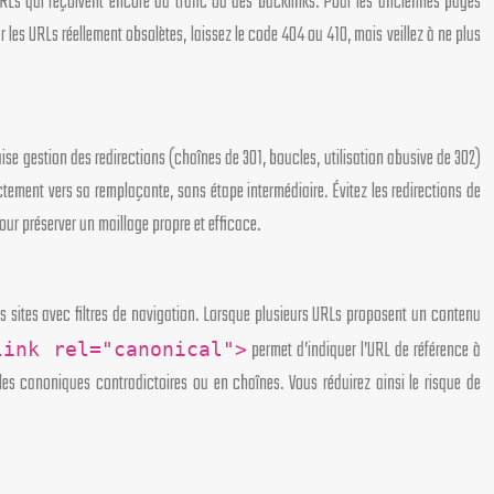
RLs qui reçoivent encore du trafic ou des backlinks. Pour les anciennes pages
r les URLs réellement obsolètes, laissez le code 404 ou 410, mais veillez à ne plus
ise gestion des redirections (chaînes de 301, boucles, utilisation abusive de 302)
ctement vers sa remplaçante, sans étape intermédiaire. Évitez les redirections de
our préserver un maillage propre et efficace.
s sites avec filtres de navigation. Lorsque plusieurs URLs proposent un contenu
permet d’indiquer l’URL de référence à
link rel="canonical">
les canoniques contradictoires ou en chaînes. Vous réduirez ainsi le risque de