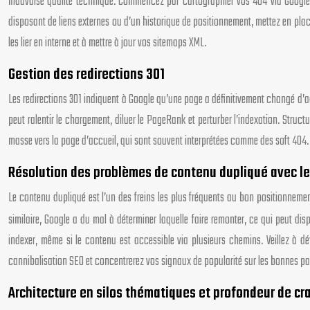
mauvaise qualité technique. Commencez par cartographier vos 404 via Google S
disposant de liens externes ou d’un historique de positionnement, mettez en place 
les lier en interne et à mettre à jour vos sitemaps XML.
Gestion des redirections 301
Les redirections 301 indiquent à Google qu’une page a définitivement changé d’adr
peut ralentir le chargement, diluer le PageRank et perturber l’indexation. Struc
masse vers la page d’accueil, qui sont souvent interprétées comme des soft 404. C
Résolution des problèmes de contenu dupliqué avec le
Le contenu dupliqué est l’un des freins les plus fréquents au bon positionneme
similaire, Google a du mal à déterminer laquelle faire remonter, ce qui peut disper
indexer, même si le contenu est accessible via plusieurs chemins. Veillez à d
cannibalisation SEO et concentrerez vos signaux de popularité sur les bonnes pa
Architecture en silos thématiques et profondeur de cr