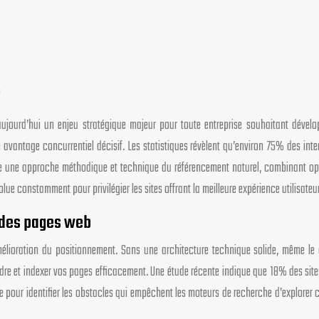
e
jourd’hui un enjeu stratégique majeur pour toute entreprise souhaitant développ
 avantage concurrentiel décisif. Les statistiques révèlent qu’environ 75% des int
impose une approche méthodique et technique du référencement naturel, combinant 
ue constamment pour privilégier les sites offrant la meilleure expérience utilisateur
é des pages web
mélioration du positionnement. Sans une architecture technique solide, même le co
dre et indexer vos pages efficacement. Une étude récente indique que 18% des site
pour identifier les obstacles qui empêchent les moteurs de recherche d’explorer cor