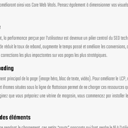
 améliorant ainsi vos Core Web Vitals. Pensez également à dimensionner vos visuels a
e
, la performance perçue par l’utilisateur est devenue un pilier central du SEO tec
 fluide réduit le taux de rebond, augmente le temps passé et améliore les conversion
 corrections les plus impactantes sur vos pages les plus stratégiques.
loading
ent principal de la page (image héro, bloc de texte, vidéo). Pour améliorer le LCP, 
t iframes situées sous la ligne de flottaison permet de ne charger ces ressources qu
ez que vous prépariez une vitrine de magasin, vous commencez par installer les pro
n des éléments