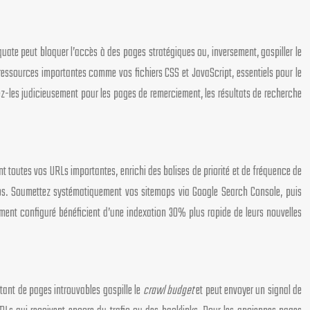
quate peut bloquer l’accès à des pages stratégiques ou, inversement, gaspiller le
 ressources importantes comme vos fichiers CSS et JavaScript, essentiels pour le
sez-les judicieusement pour les pages de remerciement, les résultats de recherche
t toutes vos URLs importantes, enrichi des balises de priorité et de fréquence de
aps. Soumettez systématiquement vos sitemaps via Google Search Console, puis
ement configuré bénéficient d’une indexation 30% plus rapide de leurs nouvelles
rtant de pages introuvables gaspille le
crawl budget
et peut envoyer un signal de