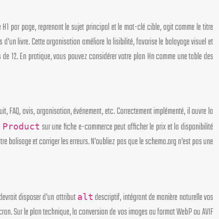
1 par page, reprenant le sujet principal et le mot-clé cible, agit comme le titre
un livre. Cette organisation améliore la lisibilité, favorise le balayage visuel et
oins de 12. En pratique, vous pouvez considérer votre plan Hn comme une table des
it, FAQ, avis, organisation, événement, etc. Correctement implémenté, il ouvre la
e
sur une fiche e-commerce peut afficher le prix et la disponibilité
Product
otre balisage et corriger les erreurs. N’oubliez pas que le schema.org n’est pas une
devrait disposer d’un attribut
descriptif, intégrant de manière naturelle vos
alt
d’écran. Sur le plan technique, la conversion de vos images au format WebP ou AVIF