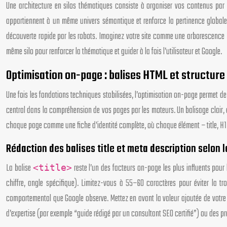
Une architecture en silos thématiques consiste à organiser vos contenus par 
appartiennent à un même univers sémantique et renforce la pertinence globale 
découverte rapide par les robots. Imaginez votre site comme une arborescence bie
même silo pour renforcer la thématique et guider à la fois l’utilisateur et Google.
Optimisation on-page : balises HTML et structur
Une fois les fondations techniques stabilisées, l’optimisation on-page permet d
central dans la compréhension de vos pages par les moteurs. Un balisage clair, al
chaque page comme une fiche d’identité complète, où chaque élément – title, H1,
Rédaction des balises title et meta description selon l
La balise
reste l’un des facteurs on-page les plus influents pour 
<title>
chiffre, angle spécifique). Limitez-vous à 55–60 caractères pour éviter la 
comportemental que Google observe. Mettez en avant la valeur ajoutée de votre co
d’expertise (par exemple “guide rédigé par un consultant SEO certifié”) ou des p