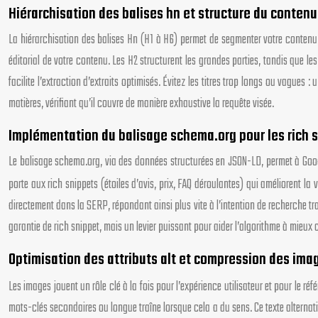
Hiérarchisation des balises hn et structure du contenu
La hiérarchisation des balises Hn (H1 à H6) permet de segmenter votre contenu et
éditorial de votre contenu. Les H2 structurent les grandes parties, tandis que les
facilite l’extraction d’extraits optimisés. Évitez les titres trop longs ou vagu
matières, vérifiant qu’il couvre de manière exhaustive la requête visée.
Implémentation du balisage schema.org pour les rich 
Le balisage schema.org, via des données structurées en JSON-LD, permet à Google 
porte aux rich snippets (étoiles d’avis, prix, FAQ déroulantes) qui améliorent la 
directement dans la SERP, répondant ainsi plus vite à l’intention de recherche tran
garantie de rich snippet, mais un levier puissant pour aider l’algorithme à mieux
Optimisation des attributs alt et compression des im
Les images jouent un rôle clé à la fois pour l’expérience utilisateur et pour le
mots-clés secondaires ou longue traîne lorsque cela a du sens. Ce texte alternati