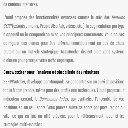
de contenu intensives.
L’outil propose des fonctionnalités avancées comme le suivi des
features
SERP
(extraits enrichis, People Also Ask, vidéos, etc.), la segmentation par type
d’appareil ou la comparaison avec vos principaux concurrents. Vous pouvez
configurer des alertes pour être prévenu immédiatement en cas de chute
brutale sur un mot-clé stratégique. AccuRanker devient alors votre système
d’alarme pour protéger votre trafic organique.
Serpwatcher pour l’analyse géolocalisée des résultats
SERPWatcher, développé par Mangools, se concentre sur un suivi de positions
facile à comprendre, même pour des profils non techniques. L’outil propose un
indicateur central, le
Dominance Index
, qui synthétise l’ensemble de vos
positions en un seul score. Vous pouvez suivre ce score par pays, région ou
ville, ce qui en fait un allié précieux pour le référencement local et les
stratégies multi-marchés.