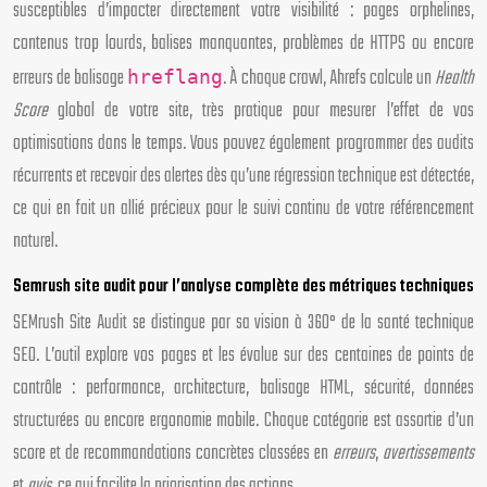
susceptibles d’impacter directement votre visibilité : pages orphelines,
contenus trop lourds, balises manquantes, problèmes de HTTPS ou encore
erreurs de balisage
. À chaque crawl, Ahrefs calcule un
Health
hreflang
Score
global de votre site, très pratique pour mesurer l’effet de vos
optimisations dans le temps. Vous pouvez également programmer des audits
récurrents et recevoir des alertes dès qu’une régression technique est détectée,
ce qui en fait un allié précieux pour le suivi continu de votre référencement
naturel.
Semrush site audit pour l’analyse complète des métriques techniques
SEMrush Site Audit se distingue par sa vision à 360° de la santé technique
SEO. L’outil explore vos pages et les évalue sur des centaines de points de
contrôle : performance, architecture, balisage HTML, sécurité, données
structurées ou encore ergonomie mobile. Chaque catégorie est assortie d’un
score et de recommandations concrètes classées en
erreurs
,
avertissements
et
avis
, ce qui facilite la priorisation des actions.