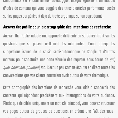
concurrence est encore limitée. Ubersuggest intègre également un module
d’idées de contenu qui vous suggère des titres d’articles performants, basés
sur les pages qui génèrent déjà du trafic organique sur un sujet donné.
Answer the public pour la cartographie des intentions de recherche
Answer The Public adopte une approche différente en se concentrant sur les
questions que se posent réellement les internautes. L’outil agrège les
suggestions issues de la saisie semi-automatique de Google et d’autres
moteurs pour construire une carte visuelle des requêtes sous forme de
qui
,
quoi
,
comment
,
pourquoi
, etc. C’est un peu comme écouter en direct toutes les
conversations que vos clients pourraient avoir autour de votre thématique.
Cette cartographie des intentions de recherche vous aide à concevoir des
contenus qui répondent précisément aux interrogations de votre audience.
Plutôt que de cibler uniquement un mot-clé principal, vous pouvez structurer
vos pages autour de groupes de questions, en créant une FAQ, des sous-