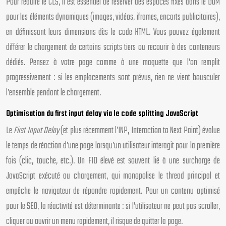
Pour réduire le CLS, il est essentiel de réserver des espaces fixes dans le DOM
pour les éléments dynamiques (images, vidéos, iframes, encarts publicitaires),
en définissant leurs dimensions dès le code HTML. Vous pouvez également
différer le chargement de certains scripts tiers ou recourir à des conteneurs
dédiés. Pensez à votre page comme à une maquette que l’on remplit
progressivement : si les emplacements sont prévus, rien ne vient bousculer
l’ensemble pendant le chargement.
Optimisation du first input delay via le code splitting JavaScript
Le
First Input Delay
(et plus récemment l’INP, Interaction to Next Paint) évalue
le temps de réaction d’une page lorsqu’un utilisateur interagit pour la première
fois (clic, touche, etc.). Un FID élevé est souvent lié à une surcharge de
JavaScript exécuté au chargement, qui monopolise le thread principal et
empêche le navigateur de répondre rapidement. Pour un contenu optimisé
pour le SEO, la réactivité est déterminante : si l’utilisateur ne peut pas scroller,
cliquer ou ouvrir un menu rapidement, il risque de quitter la page.