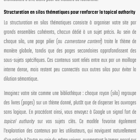
Structuration en silos thématiques pour renforcer la topical authority
La structuration en silos thématiques consiste à organiser votre site par
grands ensembles cohérents, chacun dédié à un sujet précis. Au sein de
chaque silo, une page pilier (ou
cornerstone content
) traite le thème de
manière globale, tandis que des pages secondaires approfondissent des
sous-sujets spécifiques. Ces contenus sont reliés entre eux par un maillage
interne dense, mais restent peu connectés aux autres silos pour éviter la
dilution sémantique.
Imaginez votre site comme une bibliothèque : chaque rayon (silo) regroupe
des livres (pages) sur un thème donné, plutôt que de disperser les ouvrages
sans logique. En procédant ainsi, vous envoyez à Google un signal fort de
topical authority
sur vos sujets clés. Ce modèle favorise également
l’exploration des contenus par les utilisateurs, qui naviguent naturellement