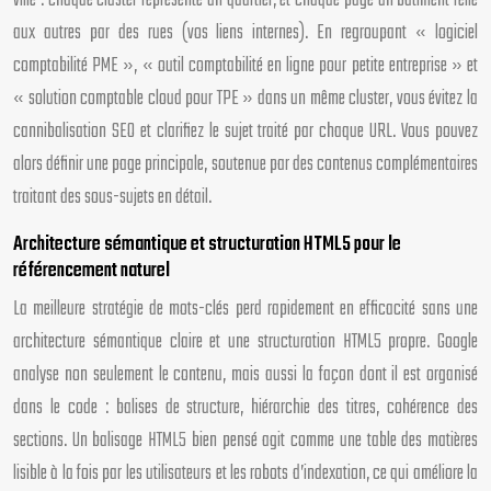
ville : chaque cluster représente un quartier, et chaque page un bâtiment relié
aux autres par des rues (vos liens internes). En regroupant « logiciel
comptabilité PME », « outil comptabilité en ligne pour petite entreprise » et
« solution comptable cloud pour TPE » dans un même cluster, vous évitez la
cannibalisation SEO et clarifiez le sujet traité par chaque URL. Vous pouvez
alors définir une page principale, soutenue par des contenus complémentaires
traitant des sous-sujets en détail.
Architecture sémantique et structuration HTML5 pour le
référencement naturel
La meilleure stratégie de mots-clés perd rapidement en efficacité sans une
architecture sémantique claire et une structuration HTML5 propre. Google
analyse non seulement le contenu, mais aussi la façon dont il est organisé
dans le code : balises de structure, hiérarchie des titres, cohérence des
sections. Un balisage HTML5 bien pensé agit comme une table des matières
lisible à la fois par les utilisateurs et les robots d’indexation, ce qui améliore la