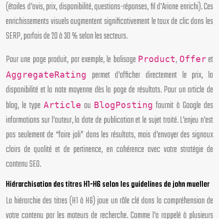
(étoiles d’avis, prix, disponibilité, questions-réponses, fil d’Ariane enrichi). Ces
enrichissements visuels augmentent significativement le taux de clic dans les
SERP, parfois de 20 à 30 % selon les secteurs.
Pour une page produit, par exemple, le balisage
,
et
Product
Offer
permet d’afficher directement le prix, la
AggregateRating
disponibilité et la note moyenne dès la page de résultats. Pour un article de
blog, le type
ou
fournit à Google des
Article
BlogPosting
informations sur l’auteur, la date de publication et le sujet traité. L’enjeu n’est
pas seulement de “faire joli” dans les résultats, mais d’envoyer des signaux
clairs de qualité et de pertinence, en cohérence avec votre stratégie de
contenu SEO.
Hiérarchisation des titres H1-H6 selon les guidelines de john mueller
La hiérarchie des titres (H1 à H6) joue un rôle clé dans la compréhension de
votre contenu par les moteurs de recherche. Comme l’a rappelé à plusieurs