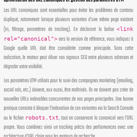
Optimisation des URL canoniques et gestion des paramètres UTM
Les URL canoniques sont essentielles pour éviter les problèmes de contenu
dupliqué, notamment lorsque plusieurs variantes d’une même page existent
(tri, filtrage, paramètres de tracking). En déclarant la balise
<link
vers la version de référence, vous indiquez à
rel="canonical">
Google quelle URL doit être considérée comme principale. Sans cette
indication, le moteur peut diluer vos signaux SEO entre plusieurs adresses et
dégrader votre visibilité.
Les paramètres UTM utilisés pour le suivi des campagnes marketing (emailing,
social ads, etc.) doivent, eux aussi, être maîtrisés. Ils ne doivent pas créer de
nouvelles URLs indexables concurrentes de vos pages principales. Une bonne
pratique consiste à bloquer l’indexation de ces variantes via la Search Console
ou le fichier
, tout en conservant la canonical vers l’URL
robots.txt
propre. Vous combinez ainsi un tracking précis des performances avec une
architecture d’URL claire pour les moteurs de recherche.