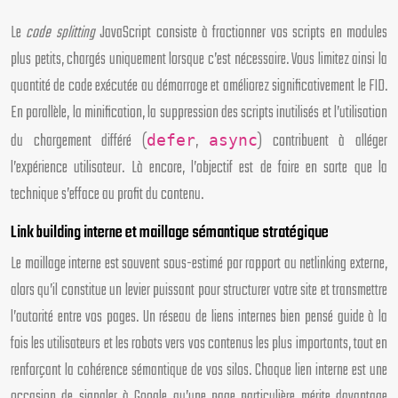
Le
code splitting
JavaScript consiste à fractionner vos scripts en modules
plus petits, chargés uniquement lorsque c’est nécessaire. Vous limitez ainsi la
quantité de code exécutée au démarrage et améliorez significativement le FID.
En parallèle, la minification, la suppression des scripts inutilisés et l’utilisation
du chargement différé (
,
) contribuent à alléger
defer
async
l’expérience utilisateur. Là encore, l’objectif est de faire en sorte que la
technique s’efface au profit du contenu.
Link building interne et maillage sémantique stratégique
Le maillage interne est souvent sous-estimé par rapport au netlinking externe,
alors qu’il constitue un levier puissant pour structurer votre site et transmettre
l’autorité entre vos pages. Un réseau de liens internes bien pensé guide à la
fois les utilisateurs et les robots vers vos contenus les plus importants, tout en
renforçant la cohérence sémantique de vos silos. Chaque lien interne est une
occasion de signaler à Google qu’une page particulière mérite davantage