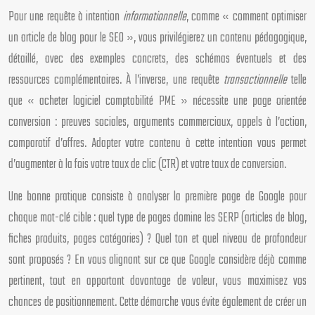
Pour une requête à intention
informationnelle
, comme « comment optimiser
un article de blog pour le SEO », vous privilégierez un contenu pédagogique,
détaillé, avec des exemples concrets, des schémas éventuels et des
ressources complémentaires. À l’inverse, une requête
transactionnelle
telle
que « acheter logiciel comptabilité PME » nécessite une page orientée
conversion : preuves sociales, arguments commerciaux, appels à l’action,
comparatif d’offres. Adapter votre contenu à cette intention vous permet
d’augmenter à la fois votre taux de clic (CTR) et votre taux de conversion.
Une bonne pratique consiste à analyser la première page de Google pour
chaque mot-clé cible : quel type de pages domine les SERP (articles de blog,
fiches produits, pages catégories) ? Quel ton et quel niveau de profondeur
sont proposés ? En vous alignant sur ce que Google considère déjà comme
pertinent, tout en apportant davantage de valeur, vous maximisez vos
chances de positionnement. Cette démarche vous évite également de créer un