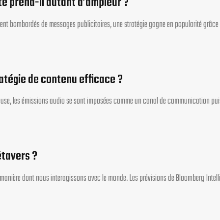
é prend-il autant d’ampleur ?
t bombardés de messages publicitaires, une stratégie gagne en popularité grâce 
atégie de contenu efficace ?
écieuse, les émissions audio se sont imposées comme un canal de communication pu
étavers ?
 la manière dont nous interagissons avec le monde. Les prévisions de Bloomberg Inte