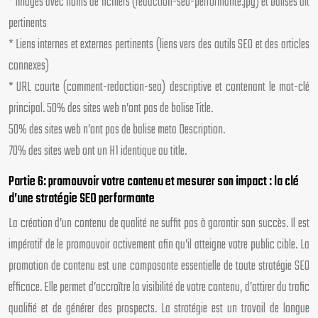
* Images avec noms de fichiers (redaction-seo-performante.jpg) et balises alt
pertinents
* Liens internes et externes pertinents (liens vers des outils SEO et des articles
connexes)
* URL courte (comment-redaction-seo) descriptive et contenant le mot-clé
principal. 50% des sites web n’ont pas de balise Title.
50% des sites web n’ont pas de balise meta Description.
70% des sites web ont un H1 identique au title.
Partie 6: promouvoir votre contenu et mesurer son impact : la clé
d’une stratégie SEO performante
La création d’un contenu de qualité ne suffit pas à garantir son succès. Il est
impératif de le promouvoir activement afin qu’il atteigne votre public cible. La
promotion de contenu est une composante essentielle de toute stratégie SEO
efficace. Elle permet d’accroître la visibilité de votre contenu, d’attirer du trafic
qualifié et de générer des prospects. La stratégie est un travail de longue