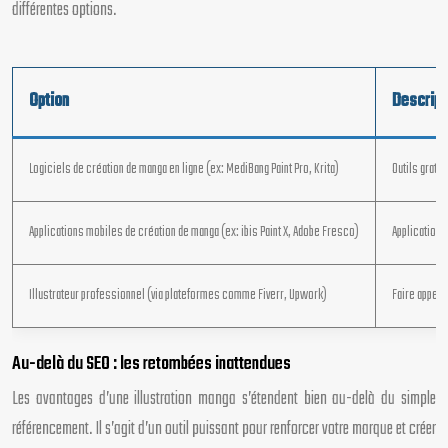
différentes options.
Option
Descript
Logiciels de création de manga en ligne (ex: MediBang Paint Pro, Krita)
Outils gratu
Applications mobiles de création de manga (ex: ibis Paint X, Adobe Fresco)
Applications
Illustrateur professionnel (via plateformes comme Fiverr, Upwork)
Faire appel 
Au-delà du SEO : les retombées inattendues
Les avantages d’une illustration manga s’étendent bien au-delà du simple
référencement. Il s’agit d’un outil puissant pour renforcer votre marque et créer