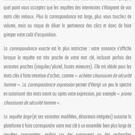
quel point vous acceptez que les requêtes des internautes s’éloignent de vos
mots clés initiaux. Plus la correspondance est large, plus vous touchez de
volume, mais au risque de diluer la pertinence des clics et donc de faire
grimper votre coût d’acquisition.
La
correspondance exacte
est la plus restrictive : votre annonce s’affiche
lorsque la requête est très proche de votre mot clé, incluant parfois des
variantes proches (singulier/pluriel, fautes mineures). Elle est idéale pour les
mots clés à forte intention d’achat, comme «
acheter chaussures de sécurité
homme
». La
correspondance expression
permet d’élargir un peu le spectre
en autorisant des mots avant ou après votre expression, par exemple «
promo
chaussures de sécurité homme
».
La
requête large
(et ses variantes modifiées, désormais intégrées) autorise la
plateforme à faire correspondre votre mot clé à un ensemble bien plus large de