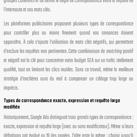
groupes cohérents et de définir le degré de correspondance entre la requête de
l’internaute et vos mots clés.
Les plateformes publicitaires proposent plusieurs types de correspondance
pour contrôler plus ou moins finement quand vos annonces doivent
apparaître. À cela s’ajoute l’utilisation de mots clés négatifs, qui permettent
d’exclure les requêtes non pertinentes. Cette combinaison de
matching
positif
et négatif est la clé pour concentrer votre budget SEA sur un trafic réellement
qualifié, tout en limitant les clics inutiles. Sans ce travail, même la meilleure
stratégie d’enchères aura du mal à compenser un ciblage trop large ou
imprécis.
Types de correspondance exacte, expression et requête large
modifiée
Historiquement, Google Ads distinguait trois grands types de correspondance :
exacte, expression et requête large (avec ou sans modificateur). Même si leurs
définitions ont évolué au fil des années, l’idée reste la même : choisir jusqu’à