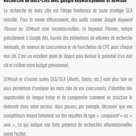
Recherche de mots-clés avec google keyword planner et SEMrush
La recherche de mots clés est l’étape fondatrice de toute stratégie SEA
rentable. Pour la mener efficacement, des outils comme
Google Keyword
Planner
ou
SEMrush
sont incontournables. Le Keyword Planner, intégré
gratuitement à Google Ads, fournit des estimations de volumes de recherche
mensuels, de niveaux de concurrence et de fourchettes de CPC pour chaque
mot clé. C’est un excellent point de départ pour évaluer le potentiel d’un mot
clé et calibrer votre budget prévisionnel.
SEMrush et d’autres suites SEO/SEA (Ahrefs, Sistrix, etc.) vont plus loin en
vous permettant d’analyser les mots clés de vos concurrents, d’identifier des
opportunités de longue traîne et de comprendre comment se structure la
demande dans votre secteur. Vous pouvez, par exemple, découvrir que vos
compétiteurs misent fortement sur des requêtes de type «
comparatif
» ou «
avis
», ce qui indique une forte présence de recherches informationnelles
avant l’achat.