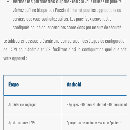
Vérifier les paramètres du pare-feu :
Si vous utilisez un pare-feu,
vérifiez qu’il ne bloque pas l’accès à Internet pour les applications ou
services que vous souhaitez utiliser. Les pare-feux peuvent être
configurés pour bloquer certaines connexions par mesure de sécurité.
Le tableau ci-dessous présente une comparaison des étapes de configuration
de l’APN pour Android et iOS, facilitant ainsi la configuration quel que soit
votre appareil :
Étape
Android
Accéder aux réglages
Réglages > Réseau et Internet > Réseau mobile
Ajouter un nouvel APN
Appuyer sur le bouton « + » ou « Ajouter »