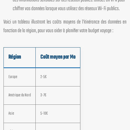
des informations sensibles sur des réseaux publics. Utilisez un VPN pour
chiffrer vos données lorsque vous utilisez des réseaux Wi-Fi publics.
Voici un tableau illustrant les coûts moyens de l’itinérance des données en
fonction de la région, pour vous aider à planifier votre budget voyage :
Région
Coût moyen par Mo
Europe
2-5€
Amérique du Nord
3-7€
Asie
5-10€