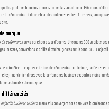
maquettes print, des bannières animées ou des kits social media. Même lorsqu’elle 
t, de la mémorisation et du reach sur des audiences ciblées. En ce sens, son approc
 site.
é de marque
s de performance
suivis par chaque type d’agence. Une agence SEO va piloter ses a
es indexées, conversions et chiffre d’affaires générés par le canal SEO. L’objectif e
 de notoriété et d’engagement : taux de mémorisation publicitaire, portée des cam
, clics), mais le lien direct avec la performance business est parfois moins immédi
la perception de votre entreprise.
 différenciés
s
objectifs business distincts
, même s’ils convergent tous deux vers la croissance 