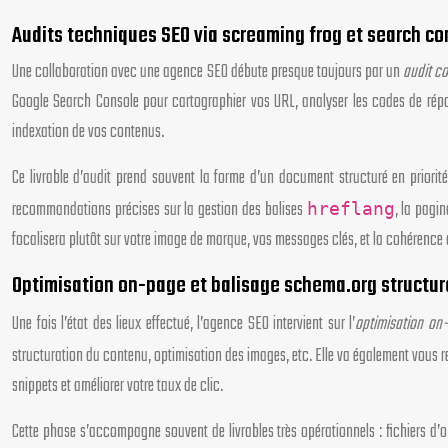
Audits techniques SEO via screaming frog et search co
Une collaboration avec une agence SEO débute presque toujours par un
audit c
Google Search Console pour cartographier vos URL, analyser les codes de réponse
indexation de vos contenus.
Ce livrable d’audit prend souvent la forme d’un document structuré en priorit
recommandations précises sur la gestion des balises
, la pagi
hreflang
focalisera plutôt sur votre image de marque, vos messages clés, et la cohéren
Optimisation on-page et balisage schema.org structur
Une fois l’état des lieux effectué, l’agence SEO intervient sur l’
optimisation on
structuration du contenu, optimisation des images, etc. Elle va également vous
snippets et améliorer votre taux de clic.
Cette phase s’accompagne souvent de livrables très opérationnels : fichiers d’o