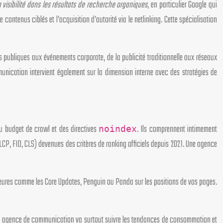
a visibilité dans les résultats de recherche organiques
, en particulier Google qui
contenus ciblés et l’acquisition d’autorité via le netlinking. Cette spécialisation
s publiques aux événements corporate, de la publicité traditionnelle aux réseaux
nication intervient également sur la dimension interne avec des stratégies de
du budget de crawl et des directives
. Ils comprennent intimement
noindex
CP, FID, CLS) devenues des critères de ranking officiels depuis 2021. Une agence
eures comme les Core Updates, Penguin ou Panda sur les positions de vos pages.
 une agence de communication va surtout suivre les tendances de consommation et