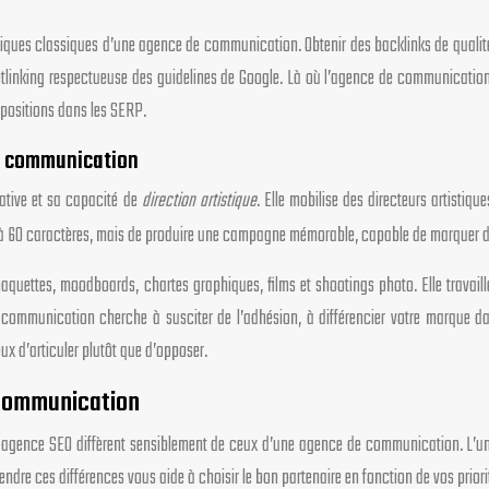
tiques classiques d’une agence de communication. Obtenir des backlinks de qualité 
etlinking respectueuse des guidelines de Google. Là où l’agence de communication 
 positions dans les SERP.
de communication
éative et sa capacité de
direction artistique
. Elle mobilise des directeurs artistiq
 60 caractères, mais de produire une campagne mémorable, capable de marquer dura
uettes, moodboards, chartes graphiques, films et shootings photo. Elle travaille
 communication cherche à susciter de l’adhésion, à différencier votre marque d
ux d’articuler plutôt que d’opposer.
s communication
une agence SEO diffèrent sensiblement de ceux d’une agence de communication. L’u
dre ces différences vous aide à choisir le bon partenaire en fonction de vos prior