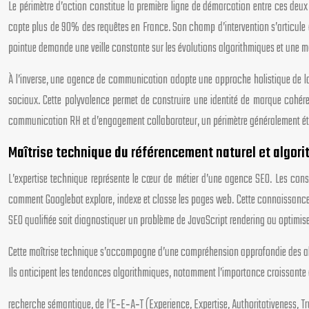
Le périmètre d’action constitue la première ligne de démarcation entre ces de
capte plus de 90% des requêtes en France. Son champ d’intervention s’articule auto
pointue demande une veille constante sur les évolutions algorithmiques et une ma
À l’inverse, une agence de communication adopte une approche holistique de la p
sociaux. Cette polyvalence permet de construire une identité de marque cohér
communication RH et d’engagement collaborateur, un périmètre généralement é
Maîtrise technique du référencement naturel et algor
L’expertise technique représente le cœur de métier d’une agence SEO. Les consu
comment Googlebot explore, indexe et classe les pages web. Cette connaissance t
SEO qualifiée sait diagnostiquer un problème de JavaScript rendering ou optimise
Cette maîtrise technique s’accompagne d’une compréhension approfondie des alg
Ils anticipent les tendances algorithmiques, notamment l’importance croissante d
recherche sémantique, de l’E‑E‑A‑T (Experience, Expertise, Authoritativeness, 