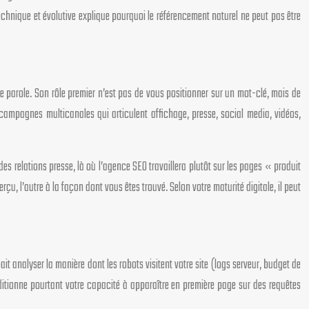
hnique et évolutive explique pourquoi le référencement naturel ne peut pas être
 de parole. Son rôle premier n’est pas de vous positionner sur un mot-clé, mais de
 campagnes multicanales qui articulent affichage, presse, social media, vidéos,
 relations presse, là où l’agence SEO travaillera plutôt sur les pages « produit
çu, l’autre à la façon dont vous êtes trouvé. Selon votre maturité digitale, il peut
it analyser la manière dont les robots visitent votre site (logs serveur, budget de
onditionne pourtant votre capacité à apparaître en première page sur des requêtes