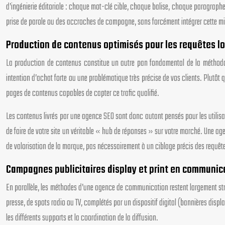
d’ingénierie éditoriale : chaque mot-clé cible, chaque balise, chaque paragraph
prise de parole ou des accroches de campagne, sans forcément intégrer cette m
Production de contenus optimisés pour les requêtes l
La production de contenus constitue un autre pan fondamental de la méthodol
intention d’achat forte ou une problématique très précise de vos clients. Plutôt q
pages de contenus capables de capter ce trafic qualifié.
Les contenus livrés par une agence SEO sont donc autant pensés pour les utilisat
de faire de votre site un véritable « hub de réponses » sur votre marché. Une ag
de valorisation de la marque, pas nécessairement à un ciblage précis des requêt
Campagnes publicitaires display et print en communica
En parallèle, les méthodes d’une agence de communication restent largement st
presse, de spots radio ou TV, complétés par un dispositif digital (bannières displ
les différents supports et la coordination de la diffusion.