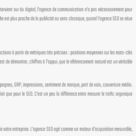
intervient sur du digital, l’agence de communication n’a pas nécessairement pour
he est plus proche de la publicité au sens classique, quand l’agence SEO se situe
ctions à partir de métriques très précises : positions moyennes sur les mots-clés
st de démontrer, chiffres à l’appui, que le référencement naturel est un véritable
pagnes, GRP, impressions, sentiment de marque, part de voix, couverture média.
at que pour le SEO. C’est un peu la différence entre mesurer le trafic organique
de votre entreprise. L’agence SEO agit comme un moteur d’acquisition mesurable,