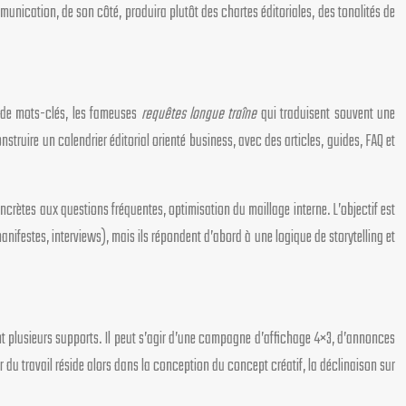
nication, de son côté, produira plutôt des chartes éditoriales, des tonalités de
e de mots-clés, les fameuses
requêtes longue traîne
qui traduisent souvent une
struire un calendrier éditorial orienté business, avec des articles, guides, FAQ et
crètes aux questions fréquentes, optimisation du maillage interne. L’objectif est
ifestes, interviews), mais ils répondent d’abord à une logique de storytelling et
nt plusieurs supports. Il peut s’agir d’une campagne d’affichage 4×3, d’annonces
r du travail réside alors dans la conception du concept créatif, la déclinaison sur