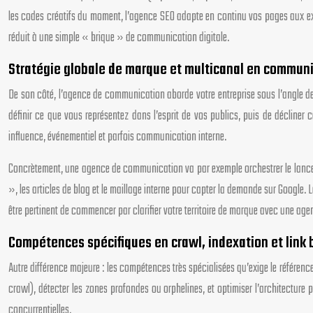
les codes créatifs du moment, l’agence SEO adapte en continu vos pages aux exi
réduit à une simple « brique » de communication digitale.
Stratégie globale de marque et multicanal en commun
De son côté, l’agence de communication aborde votre entreprise sous l’angle d
définir ce que vous représentez dans l’esprit de vos publics, puis de décliner
influence, événementiel et parfois communication interne.
Concrètement, une agence de communication va par exemple orchestrer le lancemen
», les articles de blog et le maillage interne pour capter la demande sur Google. L
être pertinent de commencer par clarifier votre territoire de marque avec une ag
Compétences spécifiques en crawl, indexation et link 
Autre différence majeure : les compétences très spécialisées qu’exige le référen
crawl), détecter les zones profondes ou orphelines, et optimiser l’architecture 
concurrentielles.