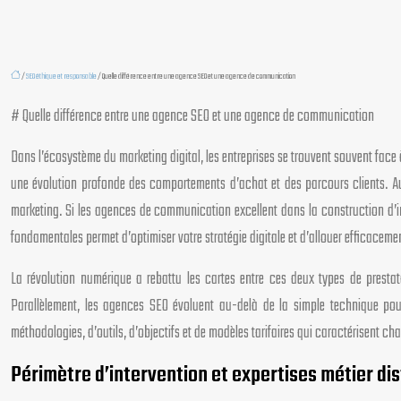
/
SEO éthique et responsable
/ Quelle différence entre une agence SEO et une agence de communication
# Quelle différence entre une agence SEO et une agence de communication
Dans l’écosystème du marketing digital, les entreprises se trouvent souvent face
une évolution profonde des comportements d’achat et des parcours clients. Auj
marketing. Si les agences de communication excellent dans la construction d’im
fondamentales permet d’optimiser votre stratégie digitale et d’allouer efficacem
La révolution numérique a rebattu les cartes entre ces deux types de prestata
Parallèlement, les agences SEO évoluent au-delà de la simple technique pou
méthodologies, d’outils, d’objectifs et de modèles tarifaires qui caractérisent c
Périmètre d’intervention et expertises métier di