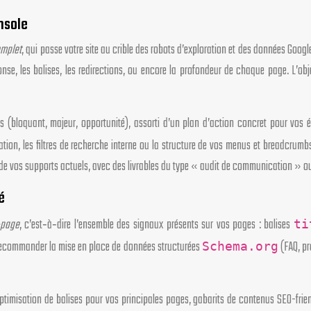
nsole
omplet
, qui passe votre site au crible des robots d’exploration et des données Goo
, les balises, les redirections, ou encore la profondeur de chaque page. L’object
és (bloquant, majeur, opportunité), assorti d’un plan d’action concret pour vos
nation, les filtres de recherche interne ou la structure de vos menus et breadcrum
ce de vos supports actuels, avec des livrables du type « audit de communication 
é
-page
, c’est‑à‑dire l’ensemble des signaux présents sur vos pages : balises
ti
 recommander la mise en place de données structurées
(FAQ, pr
Schema.org
ptimisation de balises pour vos principales pages, gabarits de contenus SEO-friend