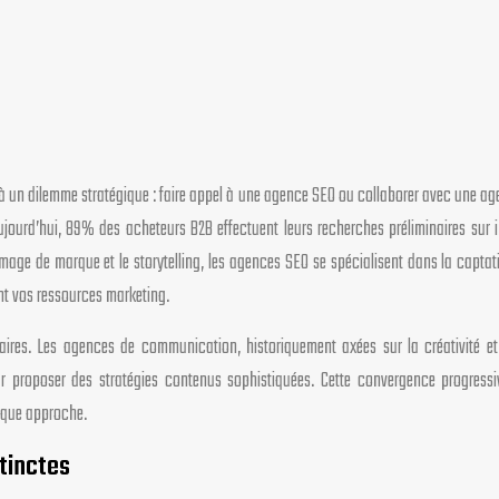
 à un dilemme stratégique : faire appel à une agence SEO ou collaborer avec une agen
ourd’hui, 89% des acheteurs B2B effectuent leurs recherches préliminaires sur i
age de marque et le storytelling, les agences SEO se spécialisent dans la captatio
ent vos ressources marketing.
ires. Les agences de communication, historiquement axées sur la créativité et l
r proposer des stratégies contenus sophistiquées. Cette convergence progressi
haque approche.
stinctes