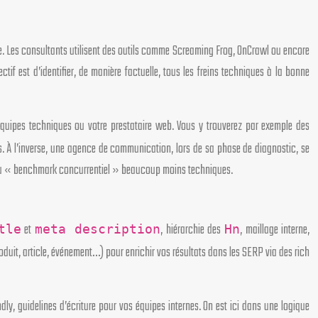
gle. Les consultants utilisent des outils comme Screaming Frog, OnCrawl ou encore
if est d’identifier, de manière factuelle, tous les freins techniques à la bonne
 équipes techniques ou votre prestataire web. Vous y trouverez par exemple des
bs. À l’inverse, une agence de communication, lors de sa phase de diagnostic, se
» ou « benchmark concurrentiel » beaucoup moins techniques.
et
, hiérarchie des
, maillage interne,
tle
meta description
Hn
oduit, article, événement…) pour enrichir vos résultats dans les SERP via des rich
ly, guidelines d’écriture pour vos équipes internes. On est ici dans une logique