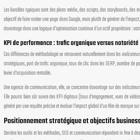
Les livrables typiques sont des plans média, des scripts, des storyboards, des 
objectif de faire ranker une page dans Google, mais plutôt de générer de l’impac
davantage dans une logique d’optimisation continue d’un actif propriétaire : votre
KPI de performance : trafic organique versus notoriét
Ces différences de méthodologie se retrouvent naturellement dans les
indicateur
stratégiques, part de trafic organique, taux de clic dans les SERP, nombre de pag
levier d’acquisition rentable.
Une agence de communication, elle, se concentre davantage sur des indicateurs
Elle pourra bien sûr suivre des KPI digitaux (taux d’engagement, vues de vidéos
généré par une requête précise et évaluer l’impact global d’un film de marque sur 
Positionnement stratégique et objectifs business
Derrière les outils et les méthodes, SEO et communication répondent in fine à de