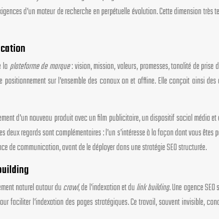
gences d’un moteur de recherche en perpétuelle évolution. Cette dimension très tec
ication
e la
plateforme de marque
: vision, mission, valeurs, promesses, tonalité de prise
 ce positionnement sur l’ensemble des canaux on et offline. Elle conçoit ainsi des
t d’un nouveau produit avec un film publicitaire, un dispositif social média et des
es deux regards sont complémentaires : l’un s’intéresse à la façon dont vous êtes per
ence de communication, avant de le déployer dans une stratégie SEO structurée.
building
cement naturel autour du
crawl
, de l’indexation et du
link building
. Une agence SEO sa
pour faciliter l’indexation des pages stratégiques. Ce travail, souvent invisible, c