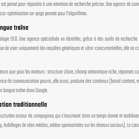
e est pensé pour répondre à une intention de recherche précise. Une agence de commu
icro-optimisation on-page pensée pour l’algorithme.
ongue traîne
ogie SEO. Une agence spécialisée va identifier, grâce à des outils de recherch
ue de viser uniquement des requêtes génériques et ultra-concurrentielles, elle va con
eurs que pour les moteurs : structure claire, champ sémantique riche, réponses con
ence de communication pourra, elle aussi, produire des contenus (brand content, man
es longue traîne dans Google.
tion traditionnelle
ructurées autour de
campagnes
, qui s’inscrivent dans un temps donné et mobilise
ay, habillages de sites médias, vidéos sponsorisées sur les réseaux sociaux). Le cœu