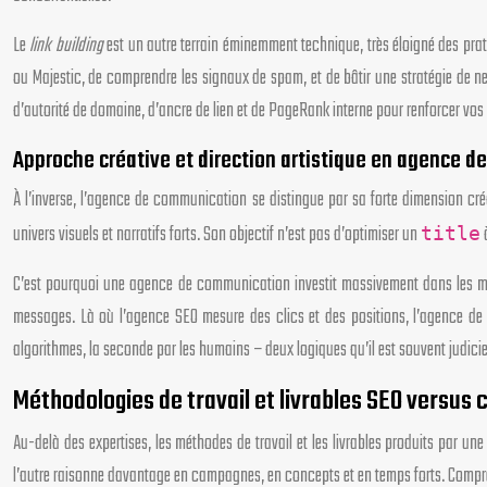
Le
link building
est un autre terrain éminemment technique, très éloigné des pra
ou Majestic, de comprendre les signaux de spam, et de bâtir une stratégie de n
d’autorité de domaine, d’ancre de lien et de PageRank interne pour renforcer vos
Approche créative et direction artistique en agence 
À l’inverse, l’agence de communication se distingue par sa forte dimension cr
univers visuels et narratifs forts. Son objectif n’est pas d’optimiser un
à
title
C’est pourquoi une agence de communication investit massivement dans les maq
messages. Là où l’agence SEO mesure des clics et des positions, l’agence de
algorithmes, la seconde par les humains – deux logiques qu’il est souvent judicie
Méthodologies de travail et livrables SEO versu
Au-delà des expertises, les méthodes de travail et les livrables produits par 
l’autre raisonne davantage en campagnes, en concepts et en temps forts. Compren