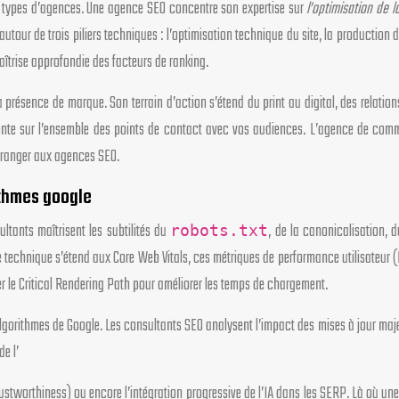
ux types d’agences. Une agence SEO concentre son expertise sur
l’optimisation de l
ur de trois piliers techniques : l’optimisation technique du site, la production de 
îtrise approfondie des facteurs de ranking.
résence de marque. Son terrain d’action s’étend du print au digital, des relation
ente sur l’ensemble des points de contact avec vos audiences. L’agence de commu
tranger aux agences SEO.
ithmes google
ltants maîtrisent les subtilités du
, de la canonicalisation, 
robots.txt
echnique s’étend aux Core Web Vitals, ces métriques de performance utilisateur (L
r le Critical Rendering Path pour améliorer les temps de chargement.
orithmes de Google. Les consultants SEO analysent l’impact des mises à jour maj
e l’
Trustworthiness) ou encore l’intégration progressive de l’IA dans les SERP. Là où