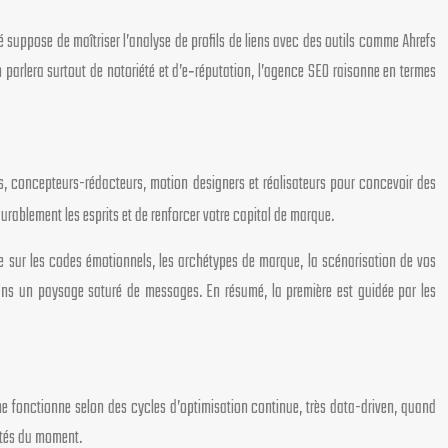
suppose de maîtriser l’analyse de profils de liens avec des outils comme Ahrefs
parlera surtout de notoriété et d’e‑réputation, l’agence SEO raisonne en termes
ues, concepteurs-rédacteurs, motion designers et réalisateurs pour concevoir des
blement les esprits et de renforcer votre capital de marque.
 sur les codes émotionnels, les archétypes de marque, la scénarisation de vos
ans un paysage saturé de messages. En résumé, la première est guidée par les
ne fonctionne selon des cycles d’optimisation continue, très data-driven, quand
ités du moment.