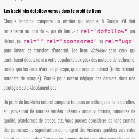
Les backlinks dofollow versus dans le profil de liens
Chaque backlink comporte un attribut qui indique à Google s’il doit
transmettre ou non du « jus de lien » :
par
rel="dofollow"
défaut, ou
,
ou
rel=""
rel="sponsored"
rel="ugc"
pour limiter ce transfert d’autorité. Les liens
dofollow
sont ceux qui
contribuent directement à votre popularité aux yeux des moteurs de recherche,
tandis que les liens
n’ont, en principe, qu’un impact indirect (trafic référent,
notoriété de marque). Faut-il pour autant négliger ces derniers dans une
stratégie SEO ? Absolument pas.
Un profil de backlinks naturel comporte toujours un mélange de liens dofollow
et , provenant de sources variées : réseaux sociaux, forums, annuaires de
qualité, plateformes de presse, etc. Vous pouvez considérer les liens comme
des panneaux de signalisation qui dirigent des visiteurs qualifiés vers votre