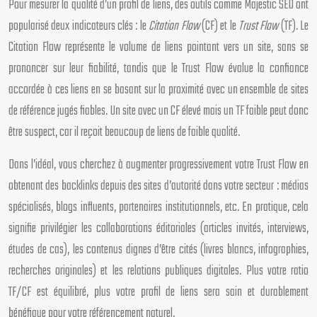
Pour mesurer la qualité d’un profil de liens, des outils comme Majestic SEO ont
popularisé deux indicateurs clés : le
Citation Flow
(CF) et le
Trust Flow
(TF). Le
Citation Flow représente le volume de liens pointant vers un site, sans se
prononcer sur leur fiabilité, tandis que le Trust Flow évalue la confiance
accordée à ces liens en se basant sur la proximité avec un ensemble de sites
de référence jugés fiables. Un site avec un CF élevé mais un TF faible peut donc
être suspect, car il reçoit beaucoup de liens de faible qualité.
Dans l’idéal, vous cherchez à augmenter progressivement votre Trust Flow en
obtenant des backlinks depuis des sites d’autorité dans votre secteur : médias
spécialisés, blogs influents, partenaires institutionnels, etc. En pratique, cela
signifie privilégier les collaborations éditoriales (articles invités, interviews,
études de cas), les contenus dignes d’être cités (livres blancs, infographies,
recherches originales) et les relations publiques digitales. Plus votre ratio
TF/CF est équilibré, plus votre profil de liens sera sain et durablement
bénéfique pour votre référencement naturel.