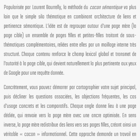
Popularisée par Laurent Bourrelly, la méthode du
cocon sémantique
va plus
loin que le simple silo thématique en combinant architecture de liens et
pertinence sémantique. L’idée est de regrouper autour d’une page mère (la
page cible) un ensemble de pages filles et petites-filles traitant de sous-
thématiques complémentaires, reliées entre elles par un maillage interne très
structuré. Chaque contenu renforce le champ lexical global et transmet de
l’autorité à la page cible, qui devient naturellement la plus pertinente aux yeux
de Google pour une requête donnée.
Concrètement, vous pouvez démarrer par cartographier votre sujet principal,
puis décliner les questions associées, les objections fréquentes, les cas
d’usage concrets et les comparatifs. Chaque angle donne lieu à une page
dédiée, qui renvoie vers la page mère avec une ancre optimisée. En sens
inverse, la page mère redistribue des liens vers ses pages filles, créant ainsi un
véritable « cocon » informationnel. Cette approche demande un travail en