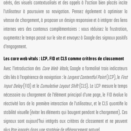
aérés, des visuels contextualisés et des appels à l’action bien placés incite
l’utilisateur à poursuivre sa navigation. Pensez également à optimiser la
vitesse de chargement, à proposer un design responsive et à intégrer des liens
internes vers des contenus complémentaires : vous réduisez la frustration,
augmentez le temps passé sur le site et envoyez à Google des signaux positifs
d’engagement.
Les core web vitals : LCP, FID et CLS comme critères de classement
Avec l’introduction des
Core Web Vitals
, Google a formalisé trois indicateurs
clés liés à l’expérience de navigation : le
Largest Contentful Paint
(LCP), le
First
Input Delay
(FID) et le
Cumulative Layout Shift
(CLS). Le LCP mesure le temps
nécessaire au chargement de l’élément principal d’une page, le FID évalue la
réactivité lors de la première interaction de l’utilisateur, et le CLS quantifie la
stabilité visuelle (éviter les éléments qui bougent pendant le chargement). Ces
signaux sont aujourd’hui intégrés aux critères de classement et ne peuvent
plus être ignorés dans une stratégie de référencement naturel.