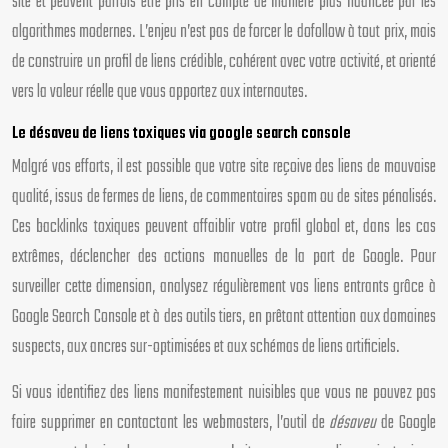
site et peuvent parfois être pris en compte de manière plus nuancée par les
algorithmes modernes. L’enjeu n’est pas de forcer le dofollow à tout prix, mais
de construire un profil de liens crédible, cohérent avec votre activité, et orienté
vers la valeur réelle que vous apportez aux internautes.
Le désaveu de liens toxiques via google search console
Malgré vos efforts, il est possible que votre site reçoive des liens de mauvaise
qualité, issus de fermes de liens, de commentaires spam ou de sites pénalisés.
Ces backlinks toxiques peuvent affaiblir votre profil global et, dans les cas
extrêmes, déclencher des actions manuelles de la part de Google. Pour
surveiller cette dimension, analysez régulièrement vos liens entrants grâce à
Google Search Console et à des outils tiers, en prêtant attention aux domaines
suspects, aux ancres sur-optimisées et aux schémas de liens artificiels.
Si vous identifiez des liens manifestement nuisibles que vous ne pouvez pas
faire supprimer en contactant les webmasters, l’outil de
désaveu
de Google