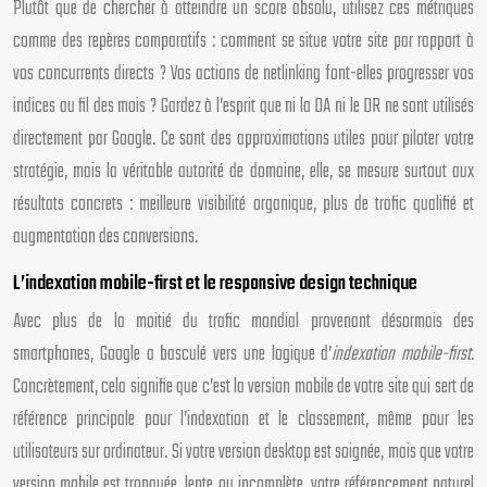
Plutôt que de chercher à atteindre un score absolu, utilisez ces métriques
comme des repères comparatifs : comment se situe votre site par rapport à
vos concurrents directs ? Vos actions de netlinking font-elles progresser vos
indices au fil des mois ? Gardez à l’esprit que ni la DA ni le DR ne sont utilisés
directement par Google. Ce sont des approximations utiles pour piloter votre
stratégie, mais la véritable autorité de domaine, elle, se mesure surtout aux
résultats concrets : meilleure visibilité organique, plus de trafic qualifié et
augmentation des conversions.
L’indexation mobile-first et le responsive design technique
Avec plus de la moitié du trafic mondial provenant désormais des
smartphones, Google a basculé vers une logique d’
indexation mobile-first
.
Concrètement, cela signifie que c’est la version mobile de votre site qui sert de
référence principale pour l’indexation et le classement, même pour les
utilisateurs sur ordinateur. Si votre version desktop est soignée, mais que votre
version mobile est tronquée, lente ou incomplète, votre référencement naturel