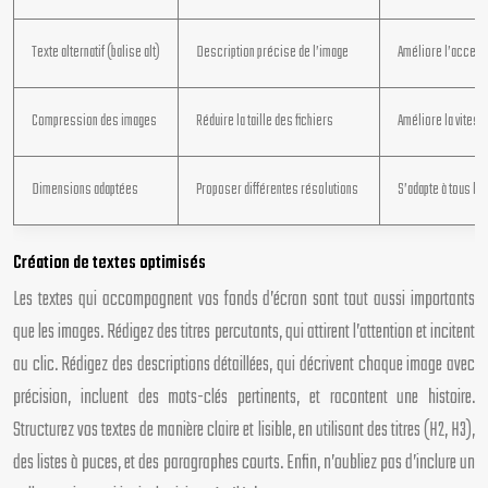
Texte alternatif (balise alt)
Description précise de l’image
Améliore l’accessi
Compression des images
Réduire la taille des fichiers
Améliore la vites
Dimensions adaptées
Proposer différentes résolutions
S’adapte à tous le
Création de textes optimisés
Les textes qui accompagnent vos fonds d’écran sont tout aussi importants
que les images. Rédigez des titres percutants, qui attirent l’attention et incitent
au clic. Rédigez des descriptions détaillées, qui décrivent chaque image avec
précision, incluent des mots-clés pertinents, et racontent une histoire.
Structurez vos textes de manière claire et lisible, en utilisant des titres (H2, H3),
des listes à puces, et des paragraphes courts. Enfin, n’oubliez pas d’inclure un