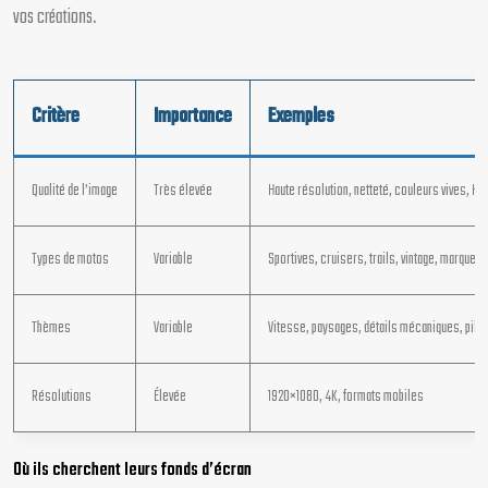
vos créations.
Critère
Importance
Exemples
Qualité de l’image
Très élevée
Haute résolution, netteté, couleurs vives, HD
Types de motos
Variable
Sportives, cruisers, trails, vintage, marques
Thèmes
Variable
Vitesse, paysages, détails mécaniques, pilo
Résolutions
Élevée
1920×1080, 4K, formats mobiles
Où ils cherchent leurs fonds d’écran