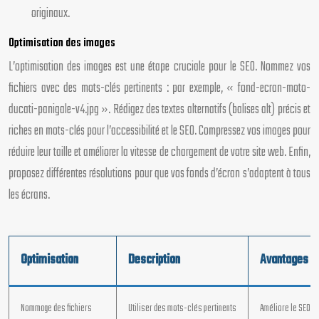
originaux.
Optimisation des images
L’optimisation des images est une étape cruciale pour le SEO. Nommez vos
fichiers avec des mots-clés pertinents : par exemple, « fond-ecran-moto-
ducati-panigale-v4.jpg ». Rédigez des textes alternatifs (balises alt) précis et
riches en mots-clés pour l’accessibilité et le SEO. Compressez vos images pour
réduire leur taille et améliorer la vitesse de chargement de votre site web. Enfin,
proposez différentes résolutions pour que vos fonds d’écran s’adaptent à tous
les écrans.
Optimisation
Description
Avantages
Nommage des fichiers
Utiliser des mots-clés pertinents
Améliore le SEO et