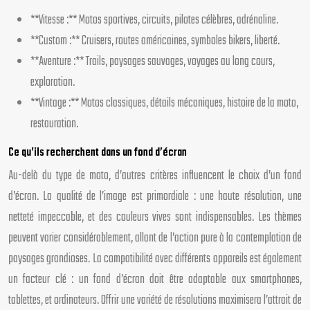
**Vitesse :** Motos sportives, circuits, pilotes célèbres, adrénaline.
**Custom :** Cruisers, routes américaines, symboles bikers, liberté.
**Aventure :** Trails, paysages sauvages, voyages au long cours,
exploration.
**Vintage :** Motos classiques, détails mécaniques, histoire de la moto,
restauration.
Ce qu’ils recherchent dans un fond d’écran
Au-delà du type de moto, d’autres critères influencent le choix d’un fond
d’écran. La qualité de l’image est primordiale : une haute résolution, une
netteté impeccable, et des couleurs vives sont indispensables. Les thèmes
peuvent varier considérablement, allant de l’action pure à la contemplation de
paysages grandioses. La compatibilité avec différents appareils est également
un facteur clé : un fond d’écran doit être adaptable aux smartphones,
tablettes, et ordinateurs. Offrir une variété de résolutions maximisera l’attrait de