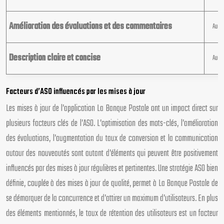
Amélioration des évaluations et des commentaires
Augm
Description claire et concise
Augm
Facteurs d’ASO influencés par les mises à jour
Les mises à jour de l’application La Banque Postale ont un impact direct sur
plusieurs facteurs clés de l’ASO. L’optimisation des mots-clés, l’amélioration
des évaluations, l’augmentation du taux de conversion et la communication
autour des nouveautés sont autant d’éléments qui peuvent être positivement
influencés par des mises à jour régulières et pertinentes. Une stratégie ASO bien
définie, couplée à des mises à jour de qualité, permet à La Banque Postale de
se démarquer de la concurrence et d’attirer un maximum d’utilisateurs. En plus
des éléments mentionnés, le taux de rétention des utilisateurs est un facteur