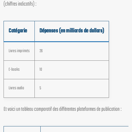
(chiffres indicatifs) :
Catégorie
Dépenses (en milliards de dollars)
Livres imprimés
26
E-books
10
Livres audio
5
Et voici un tableau comparatif des différentes plateformes de publication :