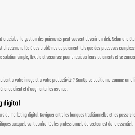
ont cruciales, la gestion des paiements peut souvent devenir un défi. Selon une 
s est directement liée à des problèmes de paiement, tels que des processus complex
ne solution simple, flexible et sécurisée pour encaisser leurs paiements et se conc
isent à votre image et à votre productivité ? SumUp se positionne comme un allié
périence client et d’augmenter les revenus.
 digital
urs du marketing digital. Naviguer entre les banques traditionnelles et les passer
cifiques auxquels sont confrontés les professionnels du secteur est donc essentiel.