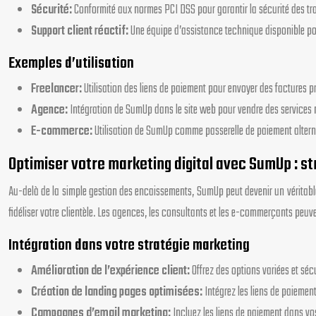
Sécurité:
Conformité aux normes PCI DSS pour garantir la sécurité des tra
Support client réactif:
Une équipe d’assistance technique disponible po
Exemples d’utilisation
Freelancer:
Utilisation des liens de paiement pour envoyer des factures 
Agence:
Intégration de SumUp dans le site web pour vendre des services 
E-commerce:
Utilisation de SumUp comme passerelle de paiement alternat
Optimiser votre marketing digital avec SumUp : st
Au-delà de la simple gestion des encaissements, SumUp peut devenir un véritable 
fidéliser votre clientèle. Les agences, les consultants et les e-commerçants peuv
Intégration dans votre stratégie marketing
Amélioration de l’expérience client:
Offrez des options variées et sé
Création de landing pages optimisées:
Intégrez les liens de paiemen
Campagnes d’email marketing:
Incluez les liens de paiement dans vo