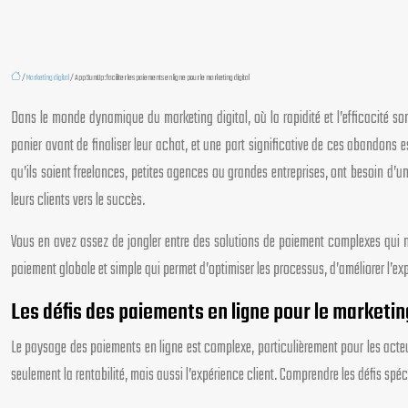
/
Marketing digital
/ App SumUp : faciliter les paiements en ligne pour le marketing digital
Dans le monde dynamique du marketing digital, où la rapidité et l’efficacité s
panier avant de finaliser leur achat, et une part significative de ces abandon
qu’ils soient freelances, petites agences ou grandes entreprises, ont besoin d’u
leurs clients vers le succès.
Vous en avez assez de jongler entre des solutions de paiement complexes qui nu
paiement globale et simple qui permet d’optimiser les processus, d’améliorer l’ex
Les défis des paiements en ligne pour le marketing
Le paysage des paiements en ligne est complexe, particulièrement pour les acte
seulement la rentabilité, mais aussi l’expérience client. Comprendre les défis spé