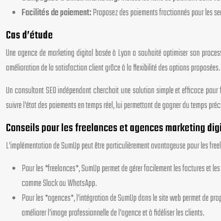
Facilités de paiement:
Proposez des paiements fractionnés pour les ser
Cas d’étude
Une agence de marketing digital basée à Lyon a souhaité optimiser son process
amélioration de la satisfaction client grâce à la flexibilité des options proposées.
Un consultant SEO indépendant cherchait une solution simple et efficace pour f
suivre l’état des paiements en temps réel, lui permettant de gagner du temps préc
Conseils pour les freelances et agences marketing digi
L’implémentation de SumUp peut être particulièrement avantageuse pour les freel
Pour les *freelances*, SumUp permet de gérer facilement les factures et le
comme Slack ou WhatsApp.
Pour les *agences*, l’intégration de SumUp dans le site web permet de pro
améliorer l’image professionnelle de l’agence et à fidéliser les clients.