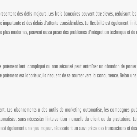
ésentent des défis majeurs. Les frais bancaires peuvent être élevés, réduisant les 
 importante et des délais d’attente considérables. La flexibilité est également lim
ue plus modernes, peuvent aussi poser des problèmes d’intégration technique et de
de paiement lent, compliqué ou non sécurisé peut entraîner un abandon de panier e
de paiement est laborieux, ils risquent de se tourner vers la concurrence. Selon une
ent. Les abonnements à des outils de marketing automatisé, les campagnes public
matisée, sans nécessiter l’intervention manuelle du client ou du prestataire. La 
est également un enjeu majeur, nécessitant un suivi précis des transactions et des r