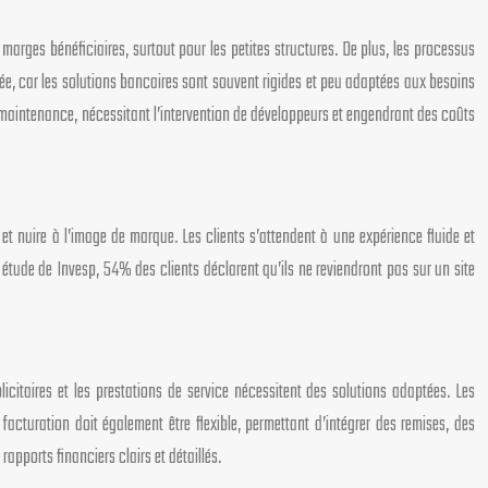
marges bénéficiaires, surtout pour les petites structures. De plus, les processus
itée, car les solutions bancaires sont souvent rigides et peu adaptées aux besoins
 maintenance, nécessitant l’intervention de développeurs et engendrant des coûts
t nuire à l’image de marque. Les clients s’attendent à une expérience fluide et
 étude de Invesp, 54% des clients déclarent qu’ils ne reviendront pas sur un site
itaires et les prestations de service nécessitent des solutions adaptées. Les
facturation doit également être flexible, permettant d’intégrer des remises, des
apports financiers clairs et détaillés.