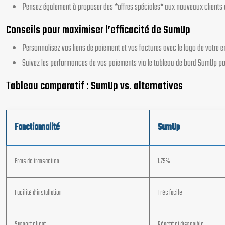
Pensez également à proposer des *offres spéciales* aux nouveaux clients qui
Conseils pour maximiser l’efficacité de SumUp
Personnalisez vos liens de paiement et vos factures avec le logo de votre e
Suivez les performances de vos paiements via le tableau de bord SumUp pour 
Tableau comparatif : SumUp vs. alternatives
Fonctionnalité
SumUp
Frais de transaction
1.75%
Facilité d’installation
Très facile
Support client
Réactif et disponible