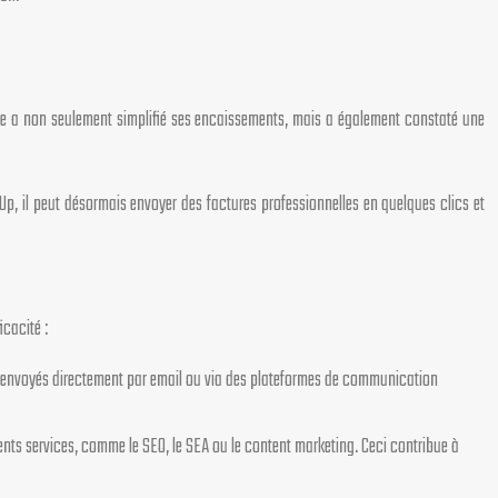
nce a non seulement simplifié ses encaissements, mais a également constaté une
p, il peut désormais envoyer des factures professionnelles en quelques clics et
cacité :
tre envoyés directement par email ou via des plateformes de communication
nts services, comme le SEO, le SEA ou le content marketing. Ceci contribue à