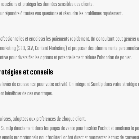
nsactions et protéger les données sensibles des clients.
ur répondre à toutes vos questions et résoudre les problèmes rapidement.
professionnelles et encaisser les paiements rapidement. Un consultant peut générer
marketing (SEO, SEA, Content Marketing) et proposer des abonnements personnalisés,
ive pour diversifier les options et potentiellement réduire l’abandon de panier.
ratégies et conseils
levier de croissance pour votre activité. En intégrant SumUp dans votre stratégie m
ent bénéficier de ces avantages.
curisées, adaptées aux préférences de chaque client.
t SumUp directement dans les pages de vente pour faciliter l’achat et améliorer le pa
s emails promotionnels pour faciliter l’achat direct et augmenter le taux de convers