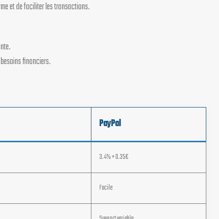
e et de faciliter les transactions.
nte.
 besoins financiers.
PayPal
3.4% + 0.35€
Facile
Support variable