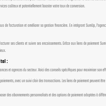
vices coûteux et potentiellement booster votre taux de conversion.
us de facturation et améliorer sa gestion financière. En intégrant SumUp, l’age
acturer ses clients et suivre ses encaissements. Grâce aux liens de paiement SumU
ieux.
tal :
ances et agences du secteur. Voici des conseils spécifiques pour maximiser son effi
s paiements, avec un suivi clair des transactions. Les liens de paiement peuvent ê
poser des abonnements personnalisés et des options de paiement adaptées à différe