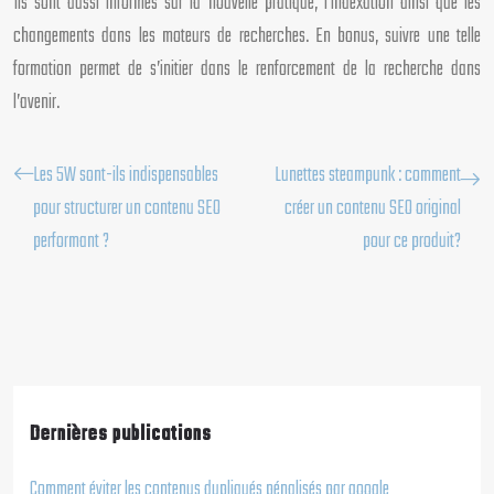
Ils sont aussi informés sur la nouvelle pratique, l’indexation ainsi que les
changements dans les moteurs de recherches. En bonus, suivre une telle
formation permet de s’initier dans le renforcement de la recherche dans
l’avenir.
Les 5W sont-ils indispensables
Lunettes steampunk : comment
pour structurer un contenu SEO
créer un contenu SEO original
performant ?
pour ce produit?
Dernières publications
Comment éviter les contenus dupliqués pénalisés par google