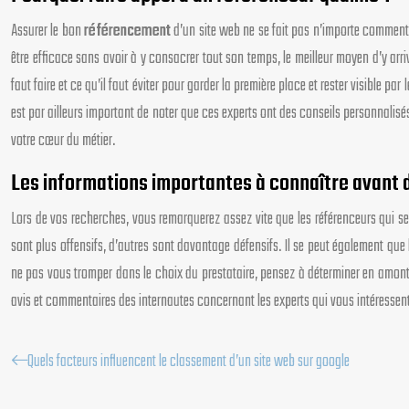
Assurer le bon
référencement
d’un site web ne se fait pas n’importe comment.
être efficace sans avoir à y consacrer tout son temps, le meilleur moyen d’y arriv
faut faire et ce qu’il faut éviter pour garder la première place et rester visible pa
est par ailleurs important de noter que ces experts ont des conseils personnalis
votre cœur du métier.
Les informations importantes à connaître avant d
Lors de vos recherches, vous remarquerez assez vite que les référenceurs qui se 
sont plus offensifs, d’autres sont davantage défensifs. Il se peut également qu
ne pas vous tromper dans le choix du prestataire, pensez à déterminer en amont d
avis et commentaires des internautes concernant les experts qui vous intéressent le
Quels facteurs influencent le classement d’un site web sur google