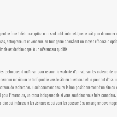
eut se faire à distance, grâce à un seul outil : internet. Que ce soit pour demander un
eprises, entrepreneurs et vendeurs en tout genre cherchent un moyen efficace d’opti
 simple est de faire appel à un référenceur qualifié.
es techniques à maîtriser pour assurer la visibilité d’un site sur les moteurs de rec
 générer un maximum de tarif qualifié vers le site en question. Cela a pour but d’ass
 moteurs de rechercher. Il sait comment assurer le bon positionnement d’un site ou 
déal pour l’internaute, un atout indispensable si vous souhaitez vous faire connaître
-à-dire qui intéressent les visiteurs et qui vont les pousser à se renseigner davantag