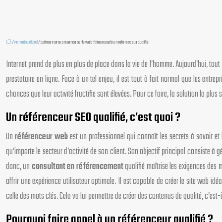
/
Marketing digital
/ Optimser votre présence sur le web : faites appel à un référenceur qualifié
Internet prend de plus en plus de place dans la vie de l’homme. Aujourd’hui, tout p
prestataire en ligne. Face à un tel enjeu, il est tout à fait normal que les entr
chances que leur activité fructifie sont élevées. Pour ce faire, la solution la plus
Un référenceur SEO qualifié, c’est quoi ?
Un
référenceur web
est un professionnel qui connaît les secrets à savoir et l
qu’importe le secteur d’activité de son client. Son objectif principal consiste à
donc, un
consultant en référencement
qualifié maîtrise les exigences des
offrir une expérience utilisateur optimale. Il est capable de créer le site web i
celle des mots clés. Cela va lui permettre de créer des contenus de qualité, c’est
Pourquoi faire appel à un référenceur qualifié ?