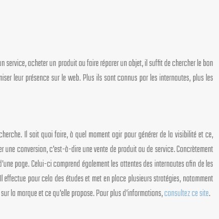
 service, acheter un produit ou faire réparer un objet, il suffit de chercher le bon
miser leur présence sur le web. Plus ils sont connus par les internautes, plus les
herche. Il sait quoi faire, à quel moment agir pour générer de la visibilité et ce,
urer une conversion, c’est-à-dire une vente de produit ou de service. Concrètement
d’une page. Celui-ci comprend également les attentes des internautes afin de les
. Il effectue pour cela des études et met en place plusieurs stratégies, notamment
e sur la marque et ce qu’elle propose. Pour plus d’informations,
consultez ce site
.