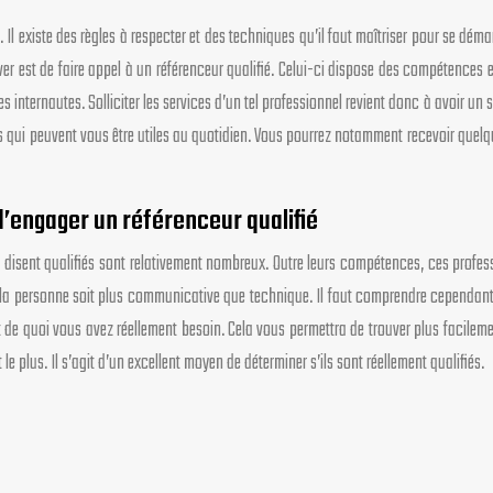
 Il existe des règles à respecter et des techniques qu’il faut maîtriser pour se dém
er est de faire appel à un référenceur qualifié. Celui-ci dispose des compétences et
r les internautes. Solliciter les services d’un tel professionnel revient donc à avoir 
és qui peuvent vous être utiles au quotidien. Vous pourrez notamment recevoir quelq
’engager un référenceur qualifié
disent qualifiés sont relativement nombreux. Outre leurs compétences, ces professi
e la personne soit plus communicative que technique. Il faut comprendre cependant q
e quoi vous avez réellement besoin. Cela vous permettra de trouver plus facilement v
 plus. Il s’agit d’un excellent moyen de déterminer s’ils sont réellement qualifiés.